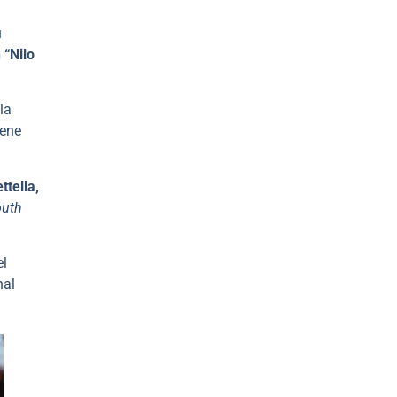
u
 “Nilo
la
iene
ttella,
uth
el
nal