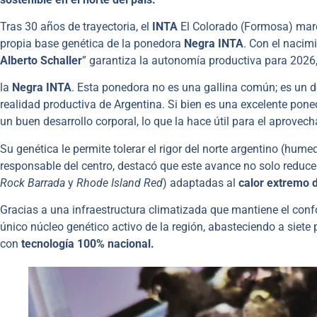
Tras 30 años de trayectoria, el
INTA
El Colorado (Formosa) marcó
propia base genética de la ponedora
Negra INTA
. Con el nacim
Alberto Schaller
” garantiza la autonomía productiva para 2026,
la
Negra INTA
. Esta ponedora no es una gallina común; es un 
realidad productiva de Argentina. Si bien es una excelente pon
un buen desarrollo corporal, lo que la hace útil para el aprovech
Su genética le permite tolerar el rigor del norte argentino (hum
responsable del centro, destacó que este avance no solo reduce
Rock Barrada
y
Rhode Island Red
) adaptadas al
calor extremo 
Gracias a una infraestructura climatizada que mantiene el confo
único núcleo genético activo de la región, abasteciendo a siete 
con
tecnología 100% nacional.