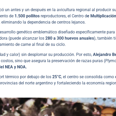
 un antes y un después en la avicultura regional al producir s
iento de
1.500 pollitos
reproductores, el Centro d
e Multiplicación
 eliminando la dependencia de centros lejanos.
desarrollo genético emblemático diseñado específicamente para 
edora (puede alcanzar los
280 a 300 huevos anuales
), también t
amiento de carne al final de su ciclo.
edad y calor) sin desplomar su producción. Por esto,
Alejandro Be
 costos, sino que asegura la preservación de razas puras (
Plymo
del NEA y NOA.
rt térmico por debajo de los
25°C
, el centro se consolida como 
provincias del norte argentino y fortaleciendo la economía regio