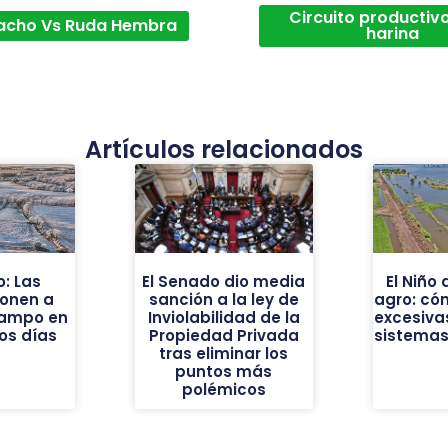
Circuito productivo
acho Vs Ruda Hembra
harina
Artículos relacionados
o: Las
El Senado dio media
El Niño
onen a
sanción a la ley de
agro: cóm
campo en
Inviolabilidad de la
excesiva
os días
Propiedad Privada
sistemas
tras eliminar los
puntos más
polémicos