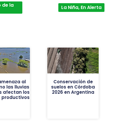
 de la
La Niña, En Alerta
 amenaza al
Conservación de
o las lluvias
suelos en Córdoba
s afectan los
2026 en Argentina
 productivos