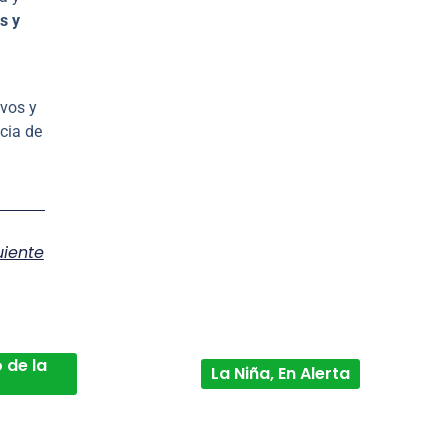
s y
ivos y
cia de
uiente
 de la
La Niña, En Alerta