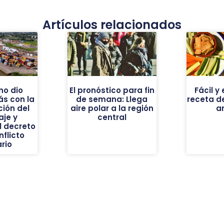
Artículos relacionados
no dio
El pronóstico para fin
Fácil 
s con la
de semana: Llega
receta d
ión del
aire polar a la región
a
aje y
central
l decreto
nflicto
rio