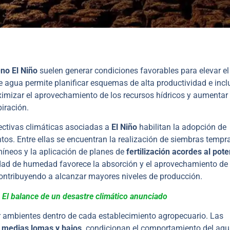
no El Niño
suelen generar condiciones favorables para elevar el
e agua permite planificar esquemas de alta productividad e incl
ximizar el aprovechamiento de los recursos hídricos y aumentar 
iración.
ectivas climáticas asociadas a
El Niño
habilitan la adopción de
os. Entre ellas se encuentran la realización de siembras tempr
míneos y la aplicación de planes de
fertilización acordes al pote
dad de humedad favorece la absorción y el aprovechamiento de 
 contribuyendo a alcanzar mayores niveles de producción.
: El balance de un desastre climático anunciado
r ambientes dentro de cada establecimiento agropecuario. Las
, medias lomas y bajos,
condicionan el comportamiento del agu