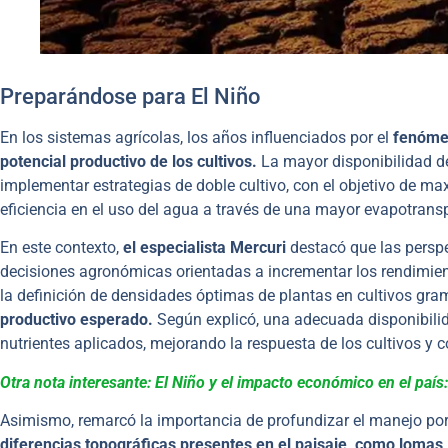
Preparándose para El Niño
En los sistemas agrícolas, los años influenciados por el
fenóme
potencial productivo de los cultivos.
La mayor disponibilidad d
implementar estrategias de doble cultivo, con el objetivo de ma
eficiencia en el uso del agua a través de una mayor evapotransp
En este contexto,
el especialista Mercuri
destacó que las persp
decisiones agronómicas orientadas a incrementar los rendimient
la definición de densidades óptimas de plantas en cultivos gra
productivo esperado.
Según explicó, una adecuada disponibili
nutrientes aplicados, mejorando la respuesta de los cultivos y
Otra nota interesante: El Niño y el impacto económico en el país
Asimismo, remarcó la importancia de profundizar el manejo po
diferencias topográficas presentes en el paisaje, como lomas