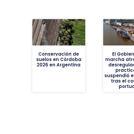
Conservación de
El Gobier
suelos en Córdoba
marcha atrá
2026 en Argentina
desregulac
practic
suspendió e
tras el co
portua