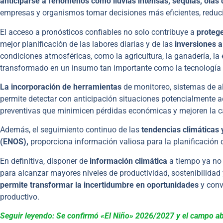
anticiparse a fenómenos como lluvias intensas, sequías, olas
empresas y organismos tomar decisiones más eficientes, reducir
El acceso a pronósticos confiables no solo contribuye a
protege
mejor planificación de las labores diarias y de las
inversiones a
condiciones atmosféricas, como la agricultura, la ganadería, la e
transformado en un insumo tan importante como la tecnología o
La incorporación de herramientas
de monitoreo, sistemas de a
permite detectar con anticipación situaciones potencialmente 
preventivas que minimicen pérdidas económicas y mejoren la c
Además, el seguimiento continuo de las
tendencias climáticas
(ENOS),
proporciona información valiosa para la planificación 
En definitiva, disponer de
información climática
a tiempo ya no
para alcanzar mayores niveles de productividad, sostenibilidad 
permite transformar la incertidumbre en oportunidades
y conv
productivo.
Seguir leyendo: Se confirmó «El Niño» 2026/2027 y el campo abr