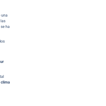
e una
 las
 se ha
dos
Sur
tal
 clima