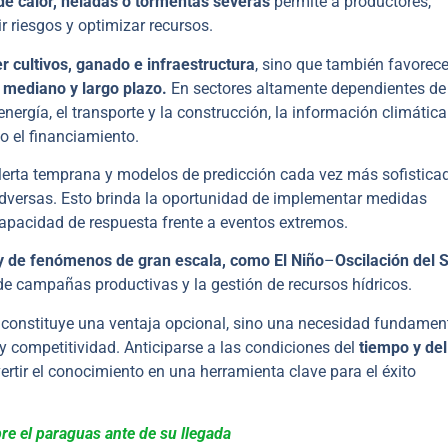
 de calor, heladas o tormentas severas
permite a productores,
 riesgos y optimizar recursos.
r cultivos, ganado e infraestructura
, sino que también favorec
 mediano y largo plazo.
En sectores altamente dependientes de
nergía, el transporte y la construcción, la información climática
 el financiamiento.
lerta temprana y modelos de predicción cada vez más sofistica
adversas. Esto brinda la oportunidad de implementar medidas
apacidad de respuesta frente a eventos extremos.
 y de fenómenos de gran escala, como El Niño
–
Oscilación del 
de campañas productivas y la gestión de recursos hídricos.
 constituye una ventaja opcional, sino una necesidad fundamen
y competitividad. Anticiparse a las condiciones del
tiempo y del
ertir el conocimiento en una herramienta clave para el éxito
e el paraguas ante de su llegada