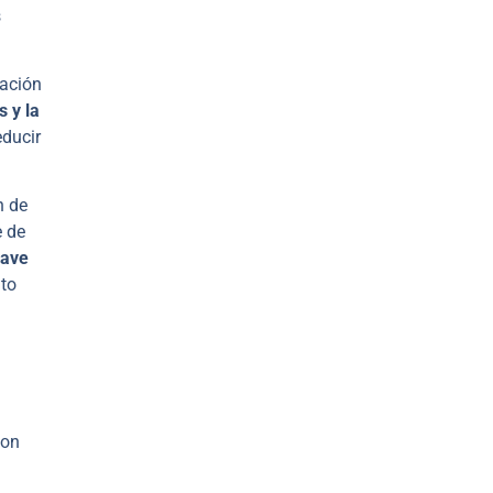
s
cación
 y la
educir
n de
e de
lave
lto
con