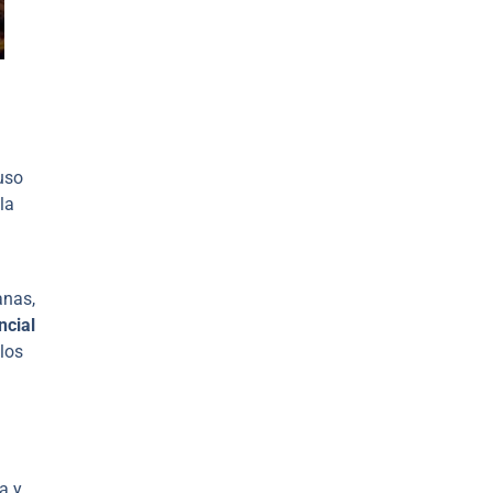
uso
la
anas,
ncial
los
a y