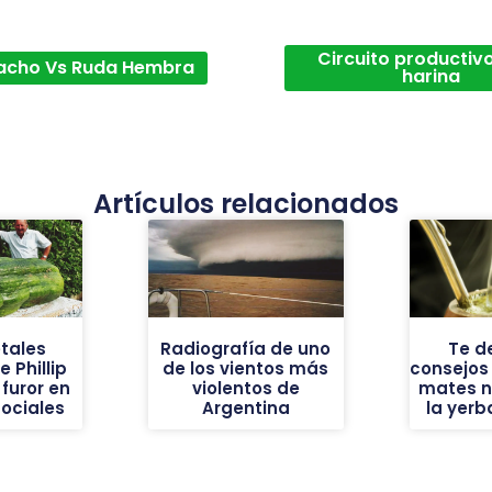
Circuito productivo
acho Vs Ruda Hembra
harina
Artículos relacionados
tales
Radiografía de uno
Te d
 Phillip
de los vientos más
consejos
furor en
violentos de
mates n
sociales
Argentina
la yer