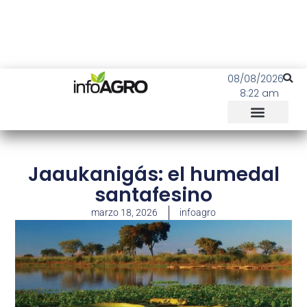
08/08/2026
8:22 am
Jaaukanigás: el humedal
santafesino
marzo 18, 2026
infoagro