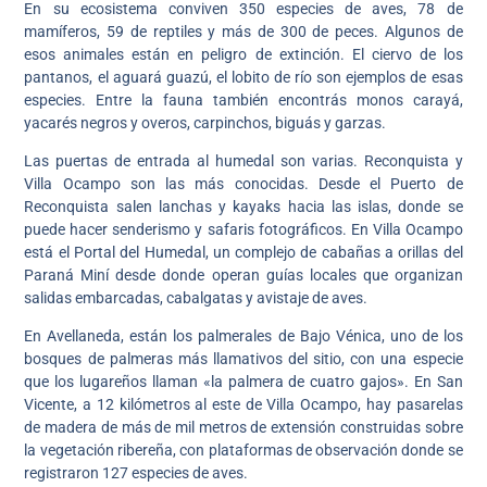
En su ecosistema conviven 350 especies de aves, 78 de
mamíferos, 59 de reptiles y más de 300 de peces. Algunos de
esos animales están en peligro de extinción. El ciervo de los
pantanos, el aguará guazú, el lobito de río son ejemplos de esas
especies. Entre la fauna también encontrás monos carayá,
yacarés negros y overos, carpinchos, biguás y garzas.
Las puertas de entrada al humedal son varias. Reconquista y
Villa Ocampo son las más conocidas. Desde el Puerto de
Reconquista salen lanchas y kayaks hacia las islas, donde se
puede hacer senderismo y safaris fotográficos. En Villa Ocampo
está el Portal del Humedal, un complejo de cabañas a orillas del
Paraná Miní desde donde operan guías locales que organizan
salidas embarcadas, cabalgatas y avistaje de aves.
En Avellaneda, están los palmerales de Bajo Vénica, uno de los
bosques de palmeras más llamativos del sitio, con una especie
que los lugareños llaman «la palmera de cuatro gajos». En San
Vicente, a 12 kilómetros al este de Villa Ocampo, hay pasarelas
de madera de más de mil metros de extensión construidas sobre
la vegetación ribereña, con plataformas de observación donde se
registraron 127 especies de aves.