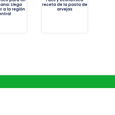
ana: Llega
receta de la pasta de
r a la región
arvejas
entral