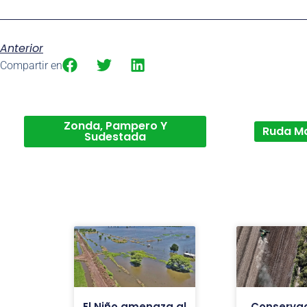
Anterior
Compartir en
Zonda, Pampero Y
Ruda M
Sudestada
El Niño amenaza al
Conservac