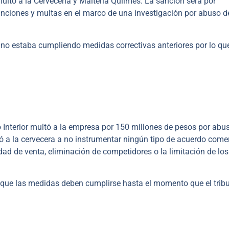
tó a la Cervecería y Maltería Quilmes. La sanción será por
anciones y multas en el marco de una investigación por abuso d
 no estaba cumpliendo medidas correctivas anteriores por lo qu
 Interior multó a la empresa por 150 millones de pesos por abu
ó a la cervecera a no instrumentar ningún tipo de acuerdo comer
idad de venta, eliminación de competidores o la limitación de los
 que las medidas deben cumplirse hasta el momento que el trib