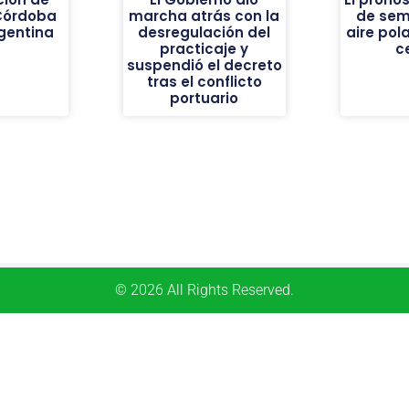
Córdoba
marcha atrás con la
de sem
gentina
desregulación del
aire pola
practicaje y
c
suspendió el decreto
tras el conflicto
portuario
© 2026 All Rights Reserved.