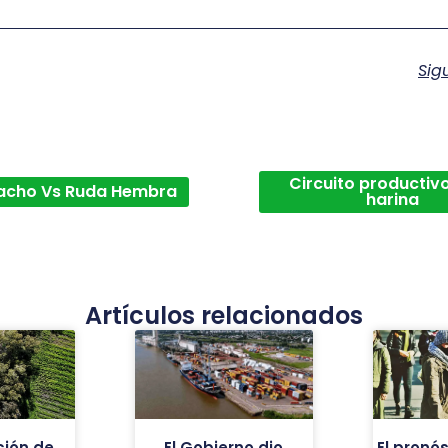
Sig
Circuito productivo
acho Vs Ruda Hembra
harina
Artículos relacionados
ión de
El Gobierno dio
El pronós