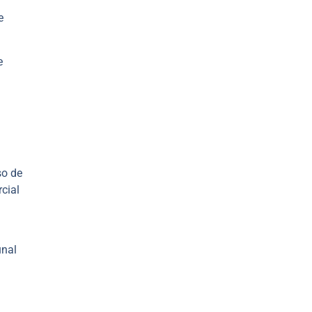
e
e
so de
cial
unal