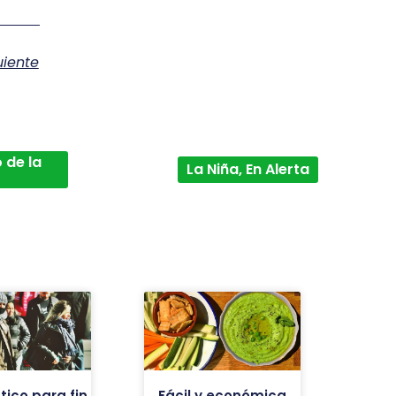
uiente
 de la
La Niña, En Alerta
tico para fin
Fácil y económica