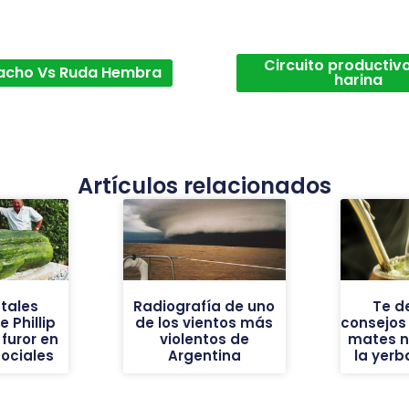
Circuito productivo
acho Vs Ruda Hembra
harina
Artículos relacionados
tales
Radiografía de uno
Te d
 Phillip
de los vientos más
consejos
furor en
violentos de
mates n
sociales
Argentina
la yer