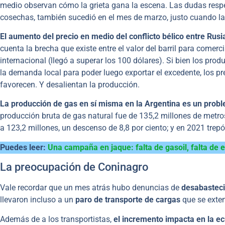
medio observan cómo la grieta gana la escena. Las dudas resp
cosechas, también sucedió en el mes de marzo, justo cuando l
El aumento del precio en medio del conflicto bélico entre Rus
cuenta la brecha que existe entre el valor del barril para comerc
internacional (llegó a superar los 100 dólares). Si bien los pro
la demanda local para poder luego exportar el excedente, los pr
favorecen. Y desalientan la producción.
La producción de gas en sí misma en la Argentina es un probl
producción bruta de gas natural fue de 135,2 millones de metr
a 123,2 millones, un descenso de 8,8 por ciento; y en 2021 trep
Puedes leer:
Una campaña en jaque: falta de gasoil, falta de e
La preocupación de Coninagro
Vale recordar que un mes atrás hubo denuncias de
desabasteci
llevaron incluso a un
paro de transporte de cargas
que se exte
Además de a los transportistas,
el incremento impacta en la ec