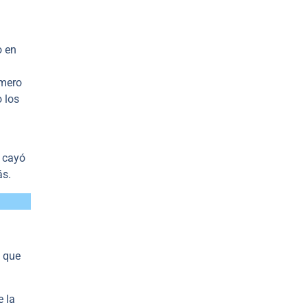
o en
imero
 los
a
, cayó
ás.
, que
 la