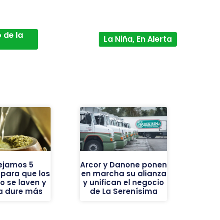
 de la
La Niña, En Alerta
ejamos 5
Arcor y Danone ponen
 para que los
en marcha su alianza
o se laven y
y unifican el negocio
ba dure más
de La Serenísima