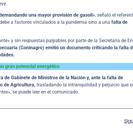
eve.
 demandando una mayor provisión de gasoil»
, señaló el referen
e debe a factores vinculados a la pandemia sino a una
falta de
nte» y sin respuestas palpables por parte de la Secretaría de En
ecuaria (Coninagro) emitió un documento criticando la falta 
idades.
on gran potencial energético
 de Gabinete de Ministros de la Nación y, ante la falta de
o de Agricultura,
trasladando la intranquilidad y perjuicio que 
tes», se puede leer en el comunicado.
Sig