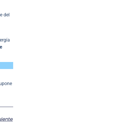
te del
ergía
de
supone
uiente