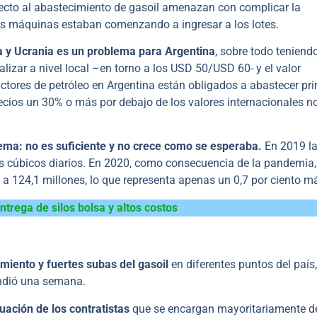
ecto al abastecimiento de gasoil amenazan con complicar la
as máquinas estaban comenzando a ingresar a los lotes.
ia y Ucrania es un problema para Argentina
, sobre todo teniend
ializar a nivel local –en torno a los USD 50/USD 60- y el valor
ductores de petróleo en Argentina están obligados a abastecer pr
ecios un 30% o más por debajo de los valores internacionales no
ema: no es suficiente y no crece como se esperaba.
En 2019 l
os cúbicos diarios. En 2020, como consecuencia de la pandemia
ó a 124,1 millones, lo que representa apenas un 0,7 por ciento m
ntrega de silos bolsa y altos costos
miento y fuertes subas del gasoil
en diferentes puntos del país
ndió una semana.
uación de los contratistas
que se encargan mayoritariamente de