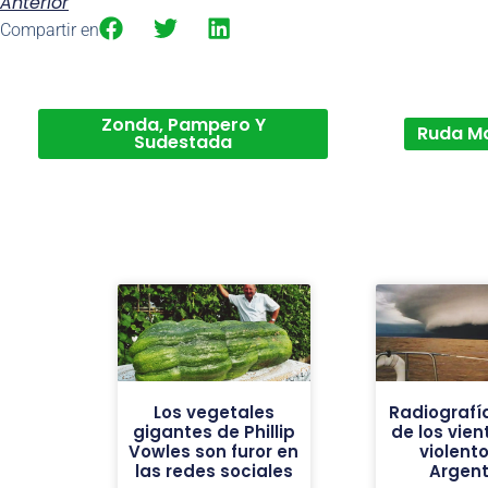
Anterior
Compartir en
Zonda, Pampero Y
Ruda M
Sudestada
Los vegetales
Radiografí
gigantes de Phillip
de los vie
Vowles son furor en
violent
las redes sociales
Argent