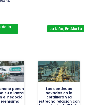
uiente
 de la
La Niña, En Alerta
Danone ponen
Las continuas
a su alianza
nevadas en la
an el negocio
cordillera y la
Serenísima
estrecha relación con