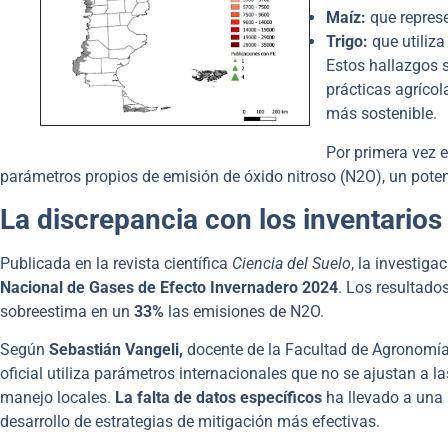
Maíz:
que represe
Trigo:
que utiliza 
Estos hallazgos 
prácticas agrícol
más sostenible.
Por primera vez e
parámetros propios de emisión de óxido nitroso (N2​O), un poten
La discrepancia con los inventarios 
Publicada en la revista científica
Ciencia del Suelo
, la investig
Nacional de Gases de Efecto Invernadero 2024
. Los resultados
sobreestima en un
33%
las emisiones de N2​O.
Según
Sebastián Vangeli,
docente de la Facultad de Agronomía
oficial utiliza parámetros internacionales que no se ajustan a l
manejo locales.
La falta de datos específicos
ha llevado a una 
desarrollo de estrategias de mitigación más efectivas.