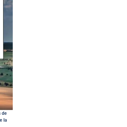
s de
e la