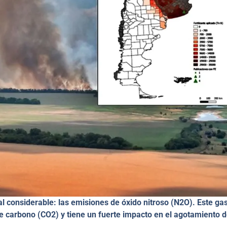
l considerable: las emisiones de óxido nitroso (N2​O). Este ga
 carbono (CO2​) y tiene un fuerte impacto en el agotamiento d