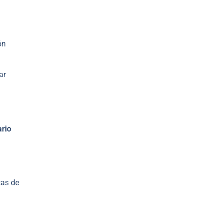
ón
ar
ario
cas de