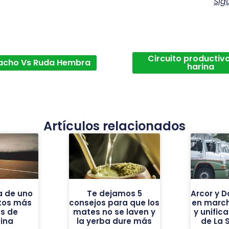
Sig
Circuito productivo
acho Vs Ruda Hembra
harina
Artículos relacionados
a de uno
Te dejamos 5
Arcor y 
ntos más
consejos para que los
en march
os de
mates no se laven y
y unific
ina
la yerba dure más
de La 