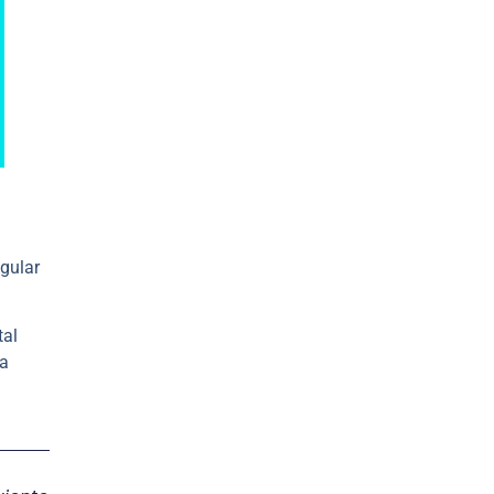
egular
tal
na