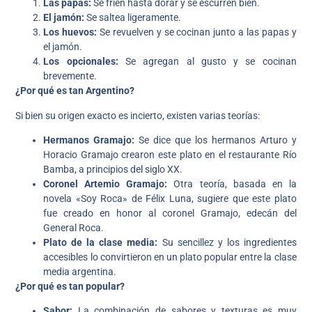
Las papas:
Se fríen hasta dorar y se escurren bien.
El jamón:
Se saltea ligeramente.
Los huevos:
Se revuelven y se cocinan junto a las papas y
el jamón.
Los opcionales:
Se agregan al gusto y se cocinan
brevemente.
¿Por qué es tan Argentino?
Si bien su origen exacto es incierto, existen varias teorías:
Hermanos Gramajo:
Se dice que los hermanos Arturo y
Horacio Gramajo crearon este plato en el restaurante Río
Bamba, a principios del siglo XX.
Coronel Artemio Gramajo:
Otra teoría, basada en la
novela «Soy Roca» de Félix Luna, sugiere que este plato
fue creado en honor al coronel Gramajo, edecán del
General Roca.
Plato de la clase media:
Su sencillez y los ingredientes
accesibles lo convirtieron en un plato popular entre la clase
media argentina.
¿Por qué es tan popular?
Sabor:
La combinación de sabores y texturas es muy