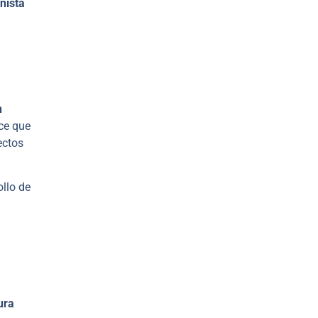
nista
n
ce que
ectos
ollo de
ura