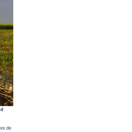
ad
res de