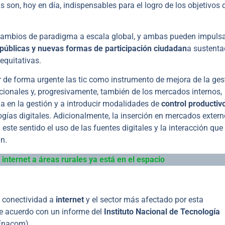
as son, hoy en día, indispensables para el logro de los objetivos 
ambios de paradigma a escala global, y ambas pueden impuls
 públicas y nuevas formas de participación ciudadan
a sustent
equitativas.
ar de forma urgente las tic como instrumento de mejora de la ges
cionales y, progresivamente, también de los mercados internos,
cia en la gestión y a introducir modalidades de
control productiv
ogías digitales. Adicionalmente, la inserción en mercados exter
ste sentido el uso de las fuentes digitales y la interacción que 
n.
 internet a áreas rurales ya está en el espacio
e conectividad a
internet
y el sector más afectado por esta
de acuerdo con un informe del
Instituto Nacional de Tecnología
(Enacom).