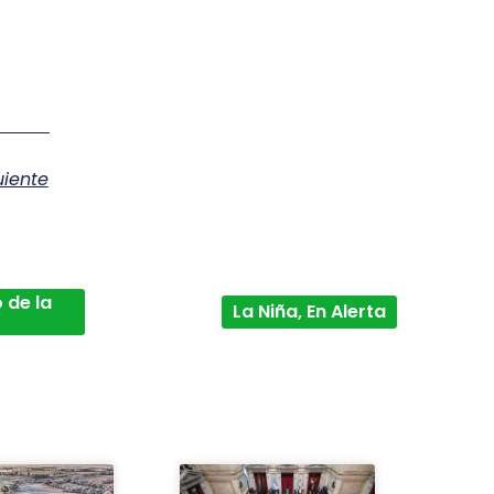
uiente
 de la
La Niña, En Alerta