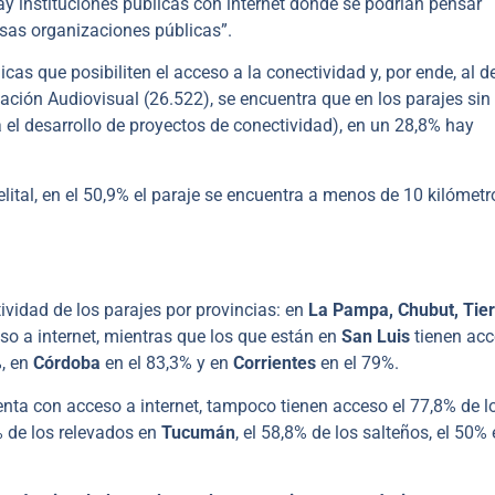
ay instituciones públicas con internet donde se podrían pensar
esas organizaciones públicas”.
licas que posibiliten el acceso a la conectividad y, por ende, al 
ción Audiovisual (26.522), se encuentra que en los parajes sin
 el desarrollo de proyectos de conectividad), en un 28,8% hay
lital, en el 50,9% el paraje se encuentra a menos de 10 kilómetr
tividad de los parajes por provincias: en
La Pampa, Chubut, Tier
eso a internet, mientras que los que están en
San Luis
tienen ac
%, en
Córdoba
en el 83,3% y en
Corrientes
en el 79%.
nta con acceso a internet, tampoco tienen acceso el 77,8% de l
% de los relevados en
Tucumán
, el 58,8% de los salteños, el 50%