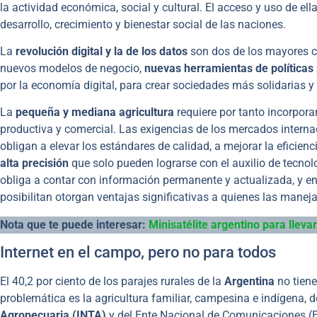
la actividad económica, social y cultural. El acceso y uso de ell
desarrollo, crecimiento y bienestar social de las naciones.
La
revolución digital y la de los datos
son dos de los mayores c
nuevos modelos de negocio,
nuevas herramientas de políticas
por la economía digital, para crear sociedades más solidarias y 
La
pequeña y mediana agricultura
requiere por tanto incorpor
productiva y comercial. Las exigencias de los mercados interna
obligan a elevar los estándares de calidad, a mejorar la eficien
alta precisión
que solo pueden lograrse con el auxilio de tecnol
obliga a contar con información permanente y actualizada, y en e
posibilitan otorgan ventajas significativas a quienes las maneja
Nota que te puede interesar:
Minisatélite argentino para llevar
Internet en el campo, pero no para todos
El 40,2 por ciento de los parajes rurales de la
Argentina
no tien
problemática es la agricultura familiar, campesina e indígena, 
Agropecuaria (
INTA
)
y del Ente Nacional de Comunicaciones 