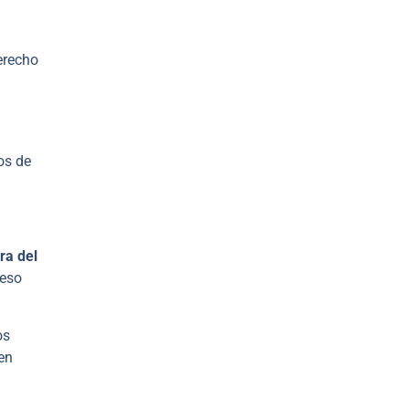
derecho
os de
ra del
ceso
os
 en