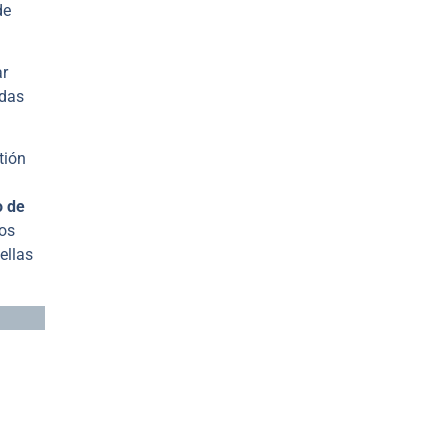
de
ar
adas
tión
o de
nos
ellas