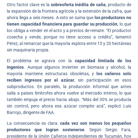
Otro factor clave es la
sobreoferta inédita de caña
, producto de
la expansión de la frontera agrícola y la extensión de la zafra, que
ahora llega a seis meses. A esto se suma que
los productores no
tienen capacidad financiera para guardar su producción
, lo que
los obliga a vender en el acto y a precios de remate. “El productor
cosecha y vende, porque no tiene acceso a crédito”, lamentó
Pérez, al remarcar que la mayoría explota entre 15 y 20 hectáreas
sin maquinaria propia.
El problema se agrava con la
capacidad limitada de los
ingenios
. Aunque algunos invierten en biomasa y alcohol, la
mayoría mantiene estructuras obsoletas, y
los cañeros solo
reciben ingresos por el azúcar
, sin participación en esos
subproductos. En paralelo, la producción informal que antes
salía a países limítrofes ahora vuelve al mercado interno, lo que
también empuja el precio hacia abajo. “Más del 30% se producía
sin control, pero ahora esa azúcar compite acá”, explicó Luis
Barrojo, dirigente de FAA.
La consecuencia es clara:
cada vez son menos los pequeños
productores que logran sostenerse
. Según Sergio Fara,
presidente de la Unión Cañeros Independientes de Tucumán, hoy