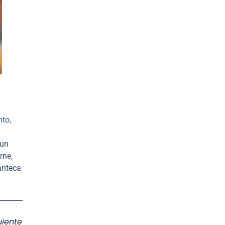
to,
 un
rne,
anteca
uiente