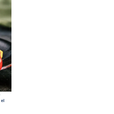
o
 el