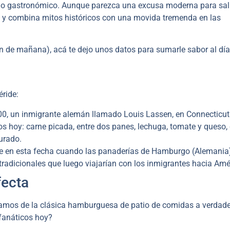
io gastronómico. Aunque parezca una excusa moderna para sali
a y combina mitos históricos con una movida tremenda en las
ón de mañana), acá te dejo unos datos para sumarle sabor al día
éride:
0, un inmigrante alemán llamado Louis Lassen, en Connecticut
s hoy: carne picada, entre dos panes, lechuga, tomate y queso, 
urado.
fue en esta fecha cuando las panaderías de Hamburgo (Alemania
adicionales que luego viajarían con los inmigrantes hacia Amé
fecta
mos de la clásica hamburguesa de patio de comidas a verdad
 fanáticos hoy?