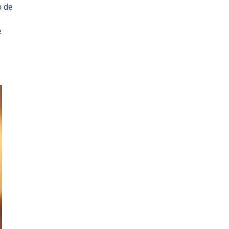
o de
e