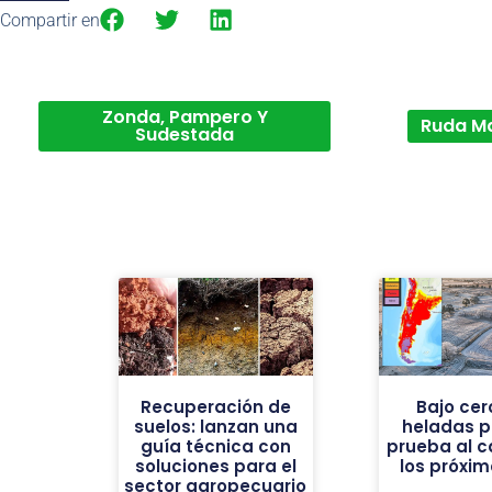
Compartir en
Zonda, Pampero Y
Ruda M
Sudestada
Recuperación de
Bajo cer
suelos: lanzan una
heladas p
guía técnica con
prueba al 
soluciones para el
los próxim
sector agropecuario