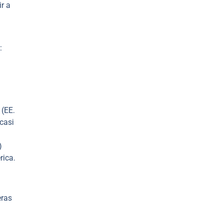
r a
:
 (EE.
casi
)
rica.
eras