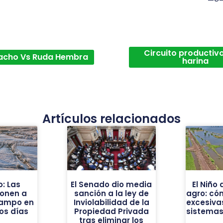
Circuito productivo
acho Vs Ruda Hembra
harina
Artículos relacionados
o: Las
El Senado dio media
El Niño
onen a
sanción a la ley de
agro: cóm
campo en
Inviolabilidad de la
excesiva
os días
Propiedad Privada
sistemas
tras eliminar los