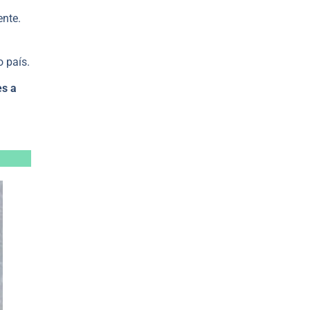
ente.
o país.
es a