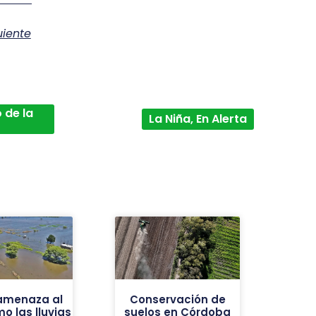
uiente
 de la
La Niña, En Alerta
 amenaza al
Conservación de
o las lluvias
suelos en Córdoba