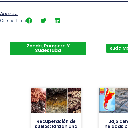
Anterior
Compartir en
Zonda, Pampero Y
Ruda M
Sudestada
Recuperación de
Bajo cer
suelos: lanzan una
heladas p