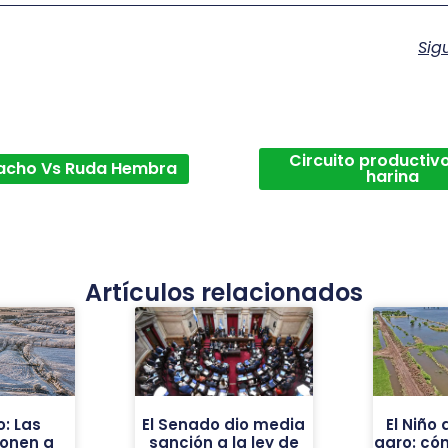
Sig
Circuito productivo
acho Vs Ruda Hembra
harina
Artículos relacionados
o: Las
El Senado dio media
El Niño
onen a
sanción a la ley de
agro: cóm