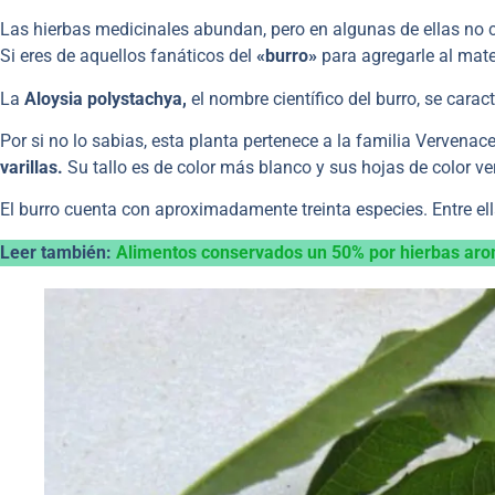
Las hierbas medicinales abundan, pero en algunas de ellas no
Si eres de aquellos fanáticos del
«burro»
para agregarle al mate
La
Aloysia polystachya,
el nombre científico del burro, se carac
Por si no lo sabias, esta planta pertenece a la familia Vervenac
varillas.
Su tallo es de color más blanco y sus hojas de color ver
El burro cuenta con aproximadamente treinta especies. Entre ell
Leer también:
Alimentos conservados un 50% por hierbas aro