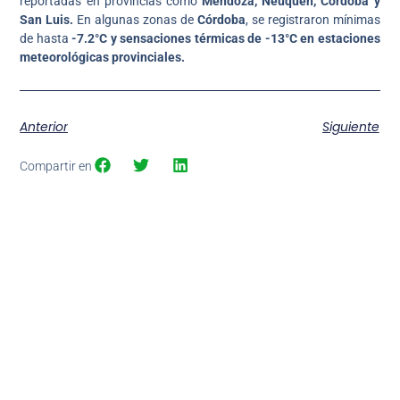
reportadas en provincias como
Mendoza, Neuquén, Córdoba y
San Luis.
En algunas zonas de
Córdoba
, se registraron mínimas
de hasta
-7.2°C y sensaciones térmicas de -13°C en estaciones
meteorológicas provinciales.
Anterior
Siguiente
Compartir en