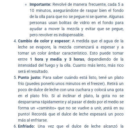
Importante:
Revolvé de manera frecuente, cada 5 a
10 minutos, asegurándote de raspar bien el fondo
de la olla para que no se pegue ni se queme. Algunas
personas usan bolitas de vidrio en el fondo para
ayudar a mover la mezcla y evitar que se pegue,
pero revolver es indispensable.
Cambio de color y espesor:
A medida que el agua de la
leche se evapore, la mezcla comenzará a espesar y a
tomar un color ámbar característico. Esto puede tomar
entre
1 hora y media y 3 horas
, dependiendo de la
intensidad del fuego y la olla. Cuanto más lento, más rico
será el resultado.
Punto justo:
Para saber cuándo está listo, tené un plato
frío (puedes ponerlo unos minutos en el freezer). Retirá un
poco de dulce de leche con una cuchara y colocá una gota
en el plato frío. Si al inclinar el plato, la gota no se
desparrama rápidamente y al pasar el dedo por el medio se
forma un «caminito» que no se vuelve a unir, ¡está en su
punto! Recordá que el dulce de leche espesará un poco
más al enfriarse.
Enfriado:
Una vez que el dulce de leche alcanzó la