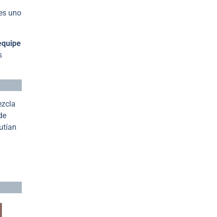
 es uno
.
equipe
s
ezcla
de
utían