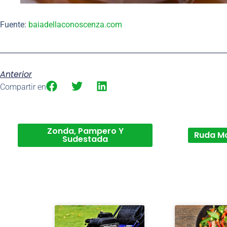
Fuente:
baiadellaconoscenza.com
Anterior
Compartir en
Zonda, Pampero Y
Ruda M
Sudestada