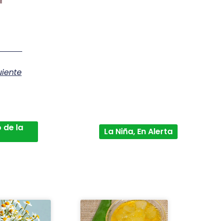
uiente
 de la
La Niña, En Alerta