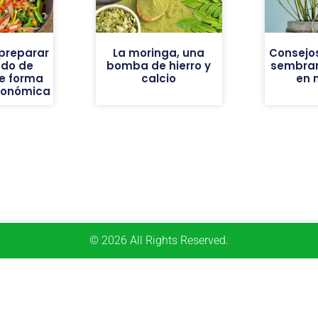
preparar
La moringa, una
Consejos
ado de
bomba de hierro y
sembrar
e forma
calcio
en 
económica
© 2026 All Rights Reserved.