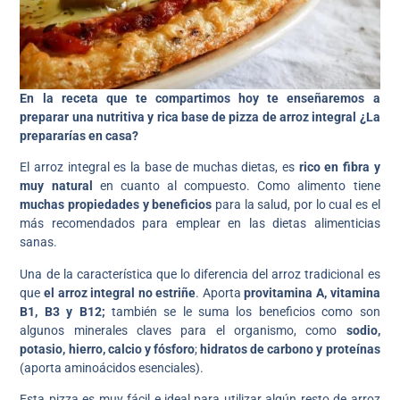
En la receta que te compartimos hoy te enseñaremos a
preparar una nutritiva y rica base de pizza de arroz integral ¿La
prepararías en casa?
El arroz integral es la base de muchas dietas, es
rico en fibra y
muy natural
en cuanto al compuesto. Como alimento tiene
muchas propiedades y beneficios
para la salud, por lo cual es el
más recomendados para emplear en las dietas alimenticias
sanas.
Una de la característica que lo diferencia del arroz tradicional es
que
el arroz integral no estriñe
. Aporta
provitamina A, vitamina
B1, B3 y B12;
también se le suma los beneficios como son
algunos minerales claves para el organismo, como
sodio,
potasio, hierro, calcio y fósforo
;
hidratos de carbono y proteínas
(aporta aminoácidos esenciales).
Esta pizza es muy fácil e ideal para utilizar algún resto de arroz