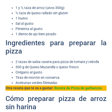
1 y ½ taza de arroz (unos 300g)
½ taza de queso rallado sin gluten
1 huevo
Sal al gusto
Pimienta al gusto
1 diente de ajo bien picado
Ingredientes para preparar la
pizza
2 tazas de salsa casera para pizza de tomate
y cebolla
300 g de Queso Muzarella
o queso fresco
Orégano al gusto
Tiras de morrón en conserva
Aceitunas verdes
fileteadas
Otra receta que te va a gustar:
Receta de Pizza de garbanzos
Cómo preparar pizza de arroz
sin harina