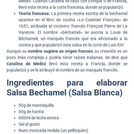
Médici. Cuando Catalina se casó con Enrique II de Francia,
llevó esta receta a la corte francesa, donde se popularizó.
Teoría francesa:
La primera receta escrita de la bechamel
aparece en el libro de cocina «Le Cuisinier Français» de
1651, atribuida al cocinero francés François Pierre de La
Varenne. El nombre «béchamel» se asocia a Louis de
Béchameil, un marqués francés que era aficionado a la
cocina y que popularizó esta salsa en la corte de Luis XIV.
Aunque su
nombre sugiere un origen francés
, su creación es un
poco más compleja y podría tener raíces italianas. Se dice que
Catalina de Médici
llevó esta receta a Francia, donde se
popularizó y se le atribuyó el nombre de un marqués francés.
Ingredientes para elaborar
Salsa Bechamel (Salsa Blanca)
50g de mantequilla
50g de harina
600ml de leche entera
Sal al gusto
Nuez moscada molida (un pellizquito)