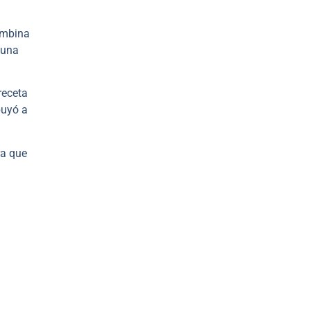
ombina
 una
receta
buyó a
ra que