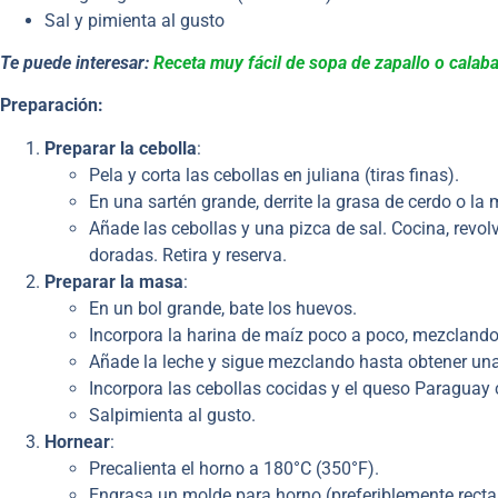
Sal y pimienta al gusto
Te puede interesar:
Receta muy fácil de sopa de zapallo o calab
Preparación:
Preparar la cebolla
:
Pela y corta las cebollas en juliana (tiras finas).
En una sartén grande, derrite la grasa de cerdo o l
Añade las cebollas y una pizca de sal. Cocina, revo
doradas. Retira y reserva.
Preparar la masa
:
En un bol grande, bate los huevos.
Incorpora la harina de maíz poco a poco, mezclando
Añade la leche y sigue mezclando hasta obtener 
Incorpora las cebollas cocidas y el queso Paraguay
Salpimienta al gusto.
Hornear
:
Precalienta el horno a 180°C (350°F).
Engrasa un molde para horno (preferiblemente recta