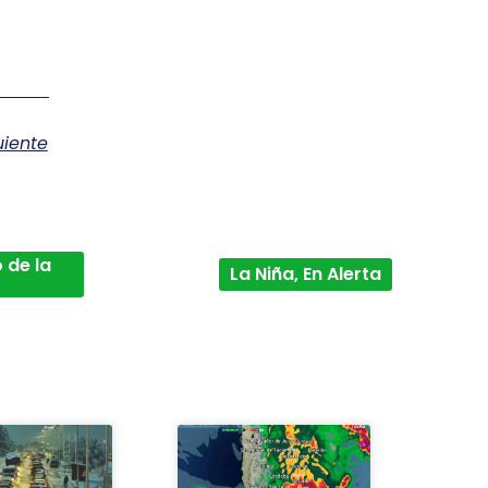
uiente
 de la
La Niña, En Alerta