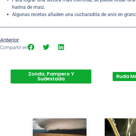
harina de maíz.
Algunas recetas añaden una cucharadita de anís en grano 
Anterior
Compartir en
Zonda, Pampero Y
Ruda M
Sudestada