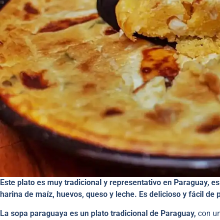
Este plato es muy tradicional y representativo en Paraguay, 
harina de maíz, huevos, queso y leche. Es delicioso y fácil de 
La sopa paraguaya es un plato tradicional de Paraguay,
con un