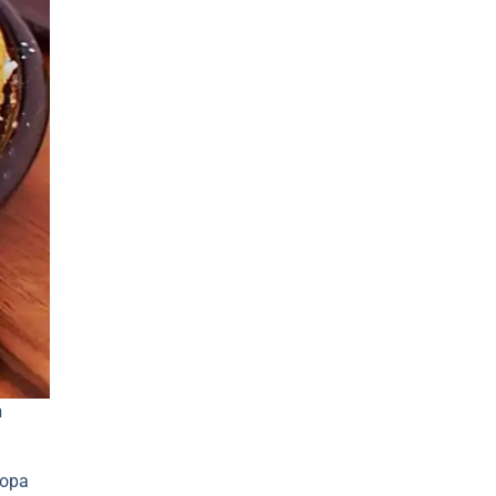
n
sopa