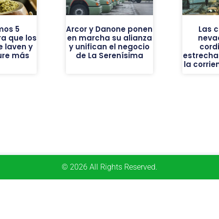
mos 5
Arcor y Danone ponen
Las 
a que los
en marcha su alianza
neva
 laven y
y unifican el negocio
cordi
ure más
de La Serenísima
estrecha
la corrie
© 2026 All Rights Reserved.