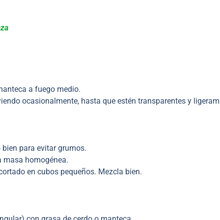
aza
a manteca a fuego medio.
lviendo ocasionalmente, hasta que estén transparentes y ligera
 bien para evitar grumos.
una masa homogénea.
 cortado en cubos pequeños. Mezcla bien.
ngular) con grasa de cerdo o manteca.