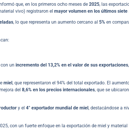
informó que, en los primeros ocho meses de
2025
, las exportac
aterial vivo) registraron el
mayor volumen en los últimos siete
eladas
, lo que representa un aumento cercano al
5%
en compar
acan:
, con un
incremento del 13,2% en el valor de sus exportaciones
,
de
miel
, que representaron el 94% del total exportado. El aumento
 mejora del
8,6% en los precios internacionales
, que se ubicaron
roductor
y el
4° exportador mundial de miel
, destacándose a ni
5, con un fuerte enfoque en la exportación de miel y material 