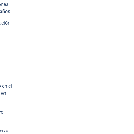
iones
 años
.
ación
 en el
 en
vel
vivo.