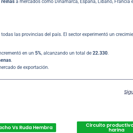
 reinas
a mercados como Dinamarca, España, Líbano, Francia e I
 todas las provincias del país. El sector experimentó un crecimi
incrementó en un
5%
, alcanzando un total de
22.330
.
menas
.
 mercado de exportación.
Sig
Circuito productivo
acho Vs Ruda Hembra
harina