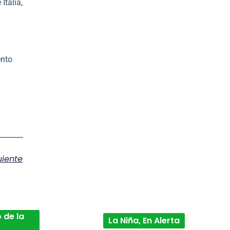
talia,
ento
uiente
 de la
La Niña, En Alerta