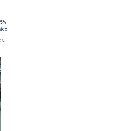
75%
nido.
os.