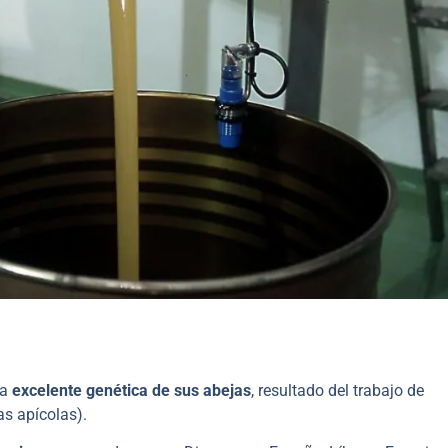
la
excelente genética de sus abejas
, resultado del trabajo de
as apícolas).