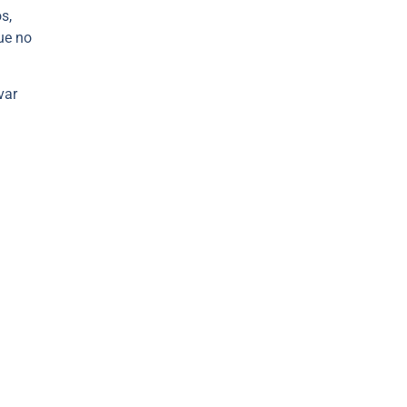
s,
ue no
var