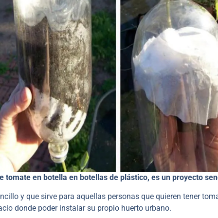
tomate en botella en botellas de plástico, es un proyecto senc
ncillo y que sirve para aquellas personas que quieren tener tom
acio donde poder instalar su propio huerto urbano.