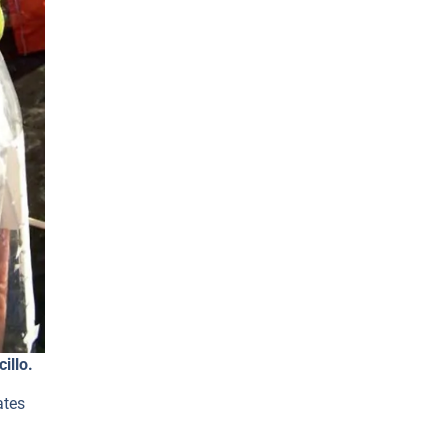
illo.
ates