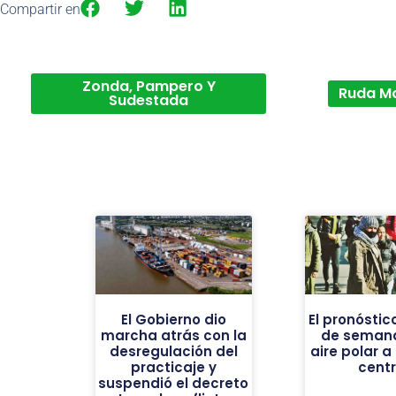
Compartir en
Zonda, Pampero Y
Ruda M
Sudestada
El Gobierno dio
El pronóstic
marcha atrás con la
de semana
desregulación del
aire polar a
practicaje y
centr
suspendió el decreto