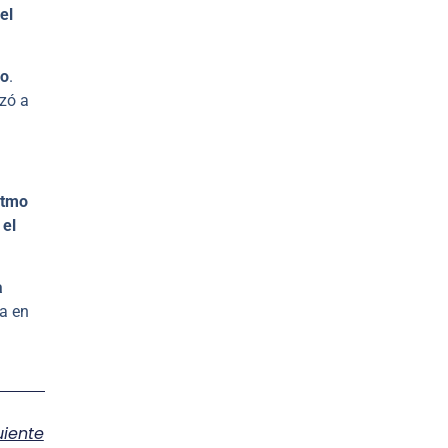
el
ño
.
zó a
itmo
 el
a
ra en
uiente