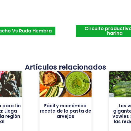
Circuito productivo
acho Vs Ruda Hembra
harina
Artículos relacionados
o para fin
Fácil y económica
Los 
: Llega
receta de la pasta de
gigante
 la región
arvejas
Vowles 
al
las red