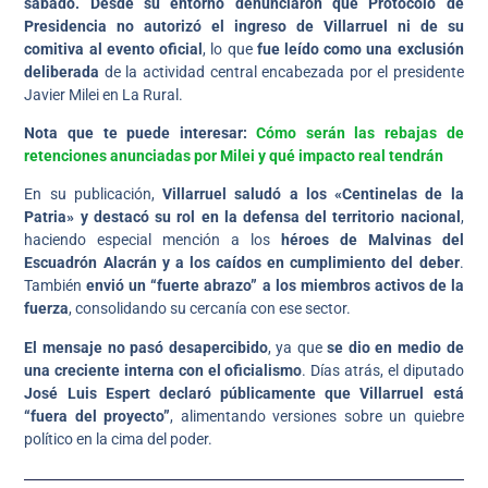
sábado.
Desde su entorno denunciaron que Protocolo de
Presidencia no autorizó el ingreso de Villarruel ni de su
comitiva al evento oficial
, lo que
fue leído como una exclusión
deliberada
de la actividad central encabezada por el presidente
Javier Milei en La Rural.
Nota que te puede interesar:
Cómo serán las rebajas de
retenciones anunciadas por Milei y qué impacto real tendrán
En su publicación,
Villarruel saludó a los «Centinelas de la
Patria» y destacó su rol en la defensa del territorio nacional
,
haciendo especial mención a los
héroes de Malvinas del
Escuadrón Alacrán y a los caídos en cumplimiento del deber
.
También
envió un “fuerte abrazo” a los miembros activos de la
fuerza
, consolidando su cercanía con ese sector.
El mensaje no pasó desapercibido
, ya que
se dio en medio de
una creciente interna con el oficialismo
. Días atrás, el diputado
José Luis Espert declaró públicamente que Villarruel está
“fuera del proyecto”
, alimentando versiones sobre un quiebre
político en la cima del poder.