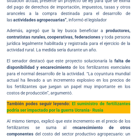
situación actual, presenté un proyecto de ley para que se exima
del pago de derechos de importación, impuestos, tasas y otros
aranceles a la compra destinada para el desarrollo de
las
actividades agropecuarias”
, informó el legislador
Además, agregó que la ley busca beneficiar a
productores,
contratistas rurales, cooperativas, federaciones
y toda persona
jurídica legalmente habilitada y registrada para el ejercicio de la
actividad rural. La medida sería durante un año.
El senador destacó que este proyecto solucionaría la
falta de
disponibilidad y encarecimiento
de los fertilizantes esenciales
para el normal desarrollo de la actividad. “La coyuntura mundial
actual ha llevado a un incremento explosivo en los precios de
los fertilizantes que juegan un papel muy importante en los
costos de producción”, argumentó.
También podes seguir leyendo:
El suministro de fertilizantes
podría ser impactado por la guerra Ucrania- Rusia
Al mismo tiempo, explicó que este incremento en el precio de los
fertilizantes se suma al e
ncarecimiento de otros
componentes
del costo del sector productivo agropecuario: un