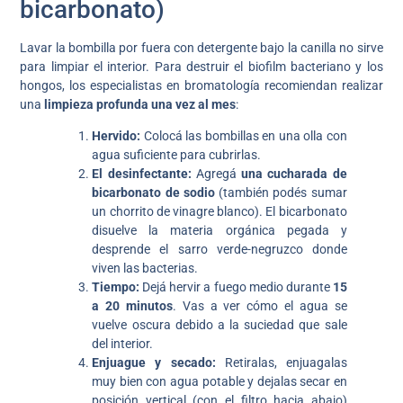
bicarbonato)
Lavar la bombilla por fuera con detergente bajo la canilla no sirve
para limpiar el interior. Para destruir el biofilm bacteriano y los
hongos, los especialistas en bromatología recomiendan realizar
una
limpieza profunda una vez al mes
:
Hervido:
Colocá las bombillas en una olla con
agua suficiente para cubrirlas.
El desinfectante:
Agregá
una cucharada de
bicarbonato de sodio
(también podés sumar
un chorrito de vinagre blanco). El bicarbonato
disuelve la materia orgánica pegada y
desprende el sarro verde-negruzco donde
viven las bacterias.
Tiempo:
Dejá hervir a fuego medio durante
15
a 20 minutos
. Vas a ver cómo el agua se
vuelve oscura debido a la suciedad que sale
del interior.
Enjuague y secado:
Retiralas, enjuagalas
muy bien con agua potable y dejalas secar en
posición vertical (con el filtro hacia abajo)