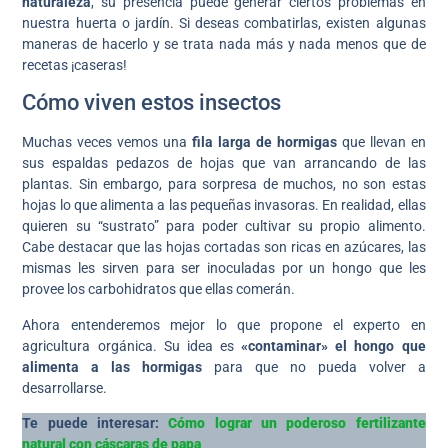
naturaleza
, su presencia puede generar ciertos problemas en
nuestra huerta o jardín. Si deseas combatirlas, existen algunas
maneras de hacerlo y se trata nada más y nada menos que de
recetas ¡caseras!
Cómo viven estos insectos
Muchas veces vemos una
fila larga de hormigas
que llevan en
sus espaldas pedazos de hojas que van arrancando de las
plantas. Sin embargo, para sorpresa de muchos, no son estas
hojas lo que alimenta a las pequeñas invasoras. En realidad, ellas
quieren su “sustrato” para poder cultivar su propio alimento.
Cabe destacar que las hojas cortadas son ricas en azúcares, las
mismas les sirven para ser inoculadas por un hongo que les
provee los carbohidratos que ellas comerán.
Ahora entenderemos mejor lo que propone el experto en
agricultura orgánica. Su idea es
«contaminar» el hongo que
alimenta a las hormigas
para que no pueda volver a
desarrollarse.
Te puede interesar:
Cómo lograr un poderoso fertilizante
natural con cáscaras de papa