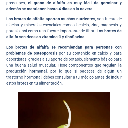
preocupes,
el grano de alfalfa es muy fácil de germinar y
además se mantienen hasta 4 días en la nevera
.
Los brotes de alfalfa aportan muchos nutrientes
, son fuente de
niacina y minerales esenciales como el calcio, zinc, magnesio y
potasio, así como una fuente importante de fibra.
Los brotes de
alfalfa son ricos en vitamina C y riboflavina
.
Los brotes de alfalfa se recomiendan para personas con
problemas de osteoporosis
por su contenido en calcio y para
deportistas, gracias a su aporte de potasio, elemento básico para
una buena salud muscular. Tiene componentes que
regulan la
producción hormonal
, por lo que si padeces de algún un
trastorno hormonal, debes consultar a tu médico antes de incluir
estos brotes en tu alimentación.