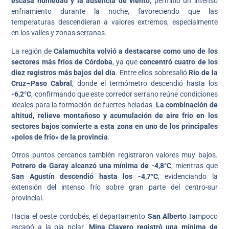
escasa humedad y la ausencia de viento
, permitió un intenso
enfriamiento durante la noche, favoreciendo que las
temperaturas descendieran a valores extremos, especialmente
en los valles y zonas serranas.
La región de
Calamuchita volvió a destacarse como uno de los
sectores más fríos de Córdoba
, ya que
concentró cuatro de los
diez registros más bajos del día
. Entre ellos sobresalió
Río de la
Cruz–Paso Cabral
, donde el termómetro descendió hasta los
-6,2°C
, confirmando que este corredor serrano reúne condiciones
ideales para la formación de fuertes heladas.
La combinación de
altitud, relieve montañoso y acumulación de aire frío en los
sectores bajos convierte a esta zona en uno de los principales
«polos de frío» de la provincia
.
Otros puntos cercanos también registraron valores muy bajos.
Potrero de Garay alcanzó una mínima de -4,8°C
, mientras que
San Agustín descendió hasta los -4,7°C
, evidenciando la
extensión del intenso frío sobre gran parte del centro-sur
provincial.
Hacia el oeste cordobés, el departamento
San Alberto
tampoco
escapó a la ola polar.
Mina Clavero registró una mínima de