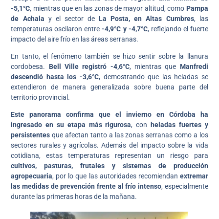
-5,1°C
, mientras que en las zonas de mayor altitud, como
Pampa
de Achala
y el sector de
La Posta, en Altas Cumbres
, las
temperaturas oscilaron entre
-4,9°C y -4,7°C
, reflejando el fuerte
impacto del aire frío en las áreas serranas.
En tanto, el fenómeno también se hizo sentir sobre la llanura
cordobesa.
Bell Ville registró -4,6°C
, mientras que
Manfredi
descendió hasta los -3,6°C
, demostrando que las heladas se
extendieron de manera generalizada sobre buena parte del
territorio provincial.
Este panorama confirma que el invierno en Córdoba ha
ingresado en su etapa más rigurosa
, con
heladas fuertes y
persistentes
que afectan tanto a las zonas serranas como a los
sectores rurales y agrícolas. Además del impacto sobre la vida
cotidiana, estas temperaturas representan un riesgo para
cultivos, pasturas, frutales y sistemas de producción
agropecuaria
, por lo que las autoridades recomiendan
extremar
las medidas de prevención frente al frío intenso
, especialmente
durante las primeras horas de la mañana.