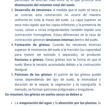
partículas se acercan más entre sí, lo que provoca una
disminución del volumen total del suelo
.
Desarrollo de tensiones:
A medida que el suelo se seca y
se contrae, esta contracción no ocurre de manera
uniforme en toda la masa del suelo. La capa superior se
seca más rápido que las capas inferiores, y la presencia de
rocas, raíces u otras irregularidades también impide una
contracción homogénea. Estas diferencias en la tasa de
contracción generan
tensiones internas
dentro del suelo.
Formación de grietas:
Cuando las tensiones internas
superan la resistencia del suelo a la tracción (su capacidad
para resistir ser estirado o separado), se producen
fracturas o grietas
. Estas grietas son la forma en que el
suelo libera la tensión acumulada debido a la contracción
desigual.
Patrones de las grietas:
El patrón de las grietas puede
variar dependiendo del tipo de suelo, la intensidad y
duración de la sequía, la vegetación y la topografía. A
menudo, se forman patrones poligonales o irregulares.
En resumen, las grietas en suelos secos se deben a:
La
evaporación del agua
y la
absorción por las plantas
, lo