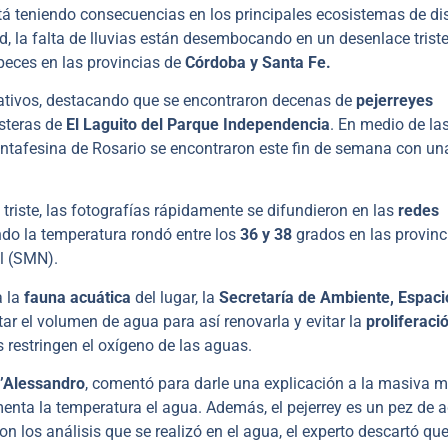
stá teniendo consecuencias en los principales ecosistemas de di
, la falta de lluvias están desembocando en un desenlace triste
peces en las provincias de
Córdoba y Santa Fe.
rmativos, destacando que se encontraron decenas de
pejerreyes
steras de
El Laguito del Parque Independencia
. En medio de la
santafesina de Rosario se encontraron este fin de semana con un
riste, las fotografías rápidamente se difundieron en las
redes
do la temperatura rondó entre los
36 y 38
grados en las provinc
l (SMN).
 la
fauna acuática
del lugar, la
Secretaría de Ambiente, Espaci
r el volumen de agua para así renovarla y evitar la
proliferaci
 restringen el oxígeno de las aguas.
’Alessandro
, comentó para darle una explicación a la masiva m
menta la temperatura el agua. Además, el pejerrey es un pez de 
n los análisis que se realizó en el agua, el experto descartó qu