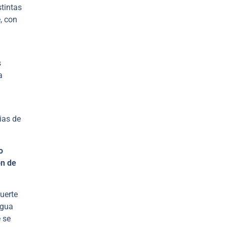
stintas
, con
s
a
ias de
o
ón de
uerte
agua
e se