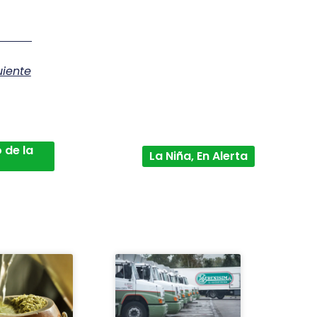
uiente
 de la
La Niña, En Alerta