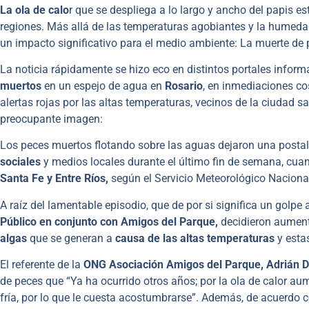
La ola de calo
r que se despliega a lo largo y ancho del papis e
regiones. Más allá de las temperaturas agobiantes y la humedad
un impacto significativo para el medio ambiente: La muerte de 
La noticia rápidamente se hizo eco en distintos portales info
muertos
en un espejo de agua en
Rosario
, en inmediaciones co
alertas rojas por las altas temperaturas, vecinos de la ciudad 
preocupante imagen:
Los peces muertos flotando sobre las aguas dejaron una postal t
sociales
y medios locales durante el último fin de semana, cuan
Santa Fe y Entre Ríos,
según el Servicio Meteorológico Naciona
A raíz del lamentable episodio, que de por si significa un golpe a
Público en conjunto con Amigos del Parque,
decidieron aumenta
algas
que se generan a
causa de las altas temperaturas
y estas
El referente de la
ONG Asociación Amigos del Parque, Adrián D
de peces que “Ya ha ocurrido otros años; por la ola de calor au
fría, por lo que le cuesta acostumbrarse”. Además, de acuerdo co