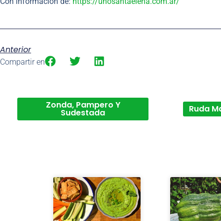
Con información de:
https://unosantaelena.com.ar/
Anterior
Compartir en
Zonda, Pampero Y
Ruda M
Sudestada