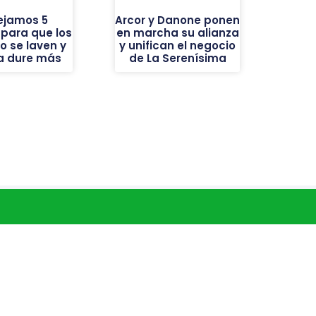
ejamos 5
Arcor y Danone ponen
 para que los
en marcha su alianza
o se laven y
y unifican el negocio
ba dure más
de La Serenísima