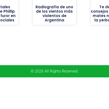
tales
Radiografía de uno
Te d
 Phillip
de los vientos más
consejos
furor en
violentos de
mates n
sociales
Argentina
la yer
© 2026 All Rights Reserved.