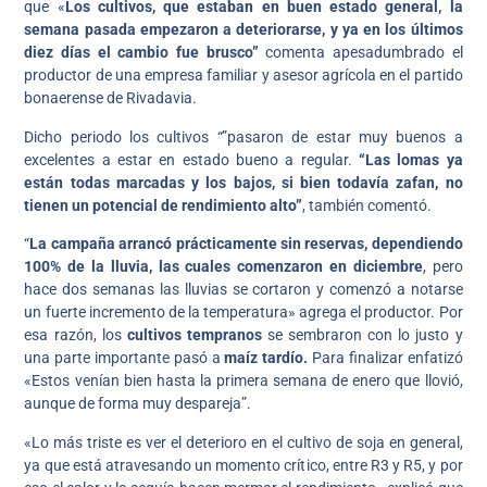
que «
Los cultivos, que estaban en buen estado general, la
semana pasada empezaron a deteriorarse, y ya en los últimos
diez días el cambio fue brusco”
comenta apesadumbrado el
productor de una empresa familiar y asesor agrícola en el partido
bonaerense de Rivadavia.
Dicho periodo los cultivos “”pasaron de estar muy buenos a
excelentes a estar en estado bueno a regular.
“Las lomas ya
están todas marcadas y los bajos, si bien todavía zafan, no
tienen un potencial de rendimiento alto”
, también comentó.
“
La campaña arrancó prácticamente sin reservas, dependiendo
100% de la lluvia, las cuales comenzaron en diciembre
, pero
hace dos semanas las lluvias se cortaron y comenzó a notarse
un fuerte incremento de la temperatura» agrega el productor. Por
esa razón, los
cultivos tempranos
se sembraron con lo justo y
una parte importante pasó a
maíz tardío.
Para finalizar enfatizó
«Estos venían bien hasta la primera semana de enero que llovió,
aunque de forma muy despareja”.
«Lo más triste es ver el deterioro en el cultivo de soja en general,
ya que está atravesando un momento crítico, entre R3 y R5, y por