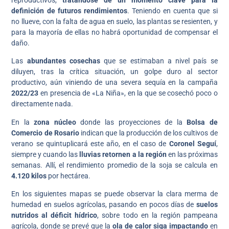
definición de futuros rendimientos
. Teniendo en cuenta que si
no llueve, con la falta de agua en suelo, las plantas se resienten, y
para la mayoría de ellas no habrá oportunidad de compensar el
daño.
Las
abundantes cosechas
que se estimaban a nivel país se
diluyen, tras la crítica situación, un golpe duro al sector
productivo, aún viniendo de una severa sequía en la campaña
2022/23
en presencia de «La Niña», en la que se cosechó poco o
directamente nada.
En la
zona núcleo
donde las proyecciones de la
Bolsa de
Comercio de Rosario
indican que la producción de los cultivos de
verano se quintuplicará este año, en el caso de
Coronel Seguí
,
siempre y cuando las
lluvias retornen a la región
en las próximas
semanas. Allí, el rendimiento promedio de la soja se calcula en
4.120 kilos
por hectárea.
En los siguientes mapas se puede observar la clara merma de
humedad en suelos agrícolas, pasando en pocos días de
suelos
nutridos al déficit hídrico
, sobre todo en la región pampeana
agrícola, donde se prevé que la
ola de calor siga impactando
en