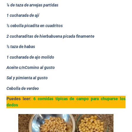
¼ de taza de arvejas partidas
1 cucharada de ají
½ cebolla picadita en cuadritos
2 cucharaditas de hierbabuena picada finamente
½ taza de habas
1 cucharada de ajo molido
Aceite c/nComino al gusto
Sal y pimienta al gusto
Cebolla de verdeo
Puedes leer:
6 comidas típicas de campo para chuparse los
dedos