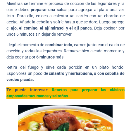
Mientras se termine el proceso de cocción de las legumbres y la
carne debes
preparar una salsa
para agregar al plato una vez
listo. Para ello, coloca a calentar un sartén con un chorrito de
aceite. Añade la cebolla y sofríe hasta que se dore. Luego agrega
el
ajo, el comino, el ají mirasol y el ají panca
. Deja cocinar por
unos 6 minutos sin dejar de remover.
Llegó el momento de
combinar todo
, carnes junto con el caldo de
cocción y todas las legumbres. Remueve bien a cada momento y
deja cocinar por
6 minutos
más.
Retira del fuego y sirve cada porción en un plato hondo.
Espolvorea un poco de
culantro y hierbabuena, o con cebolla de
verdeo picada.
Te puede interesar:
Recetas para preparar las clásicas
empanadas tucumanas y salteñas