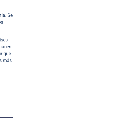
nia
. Se
os
ises
 nacen
ir que
es más