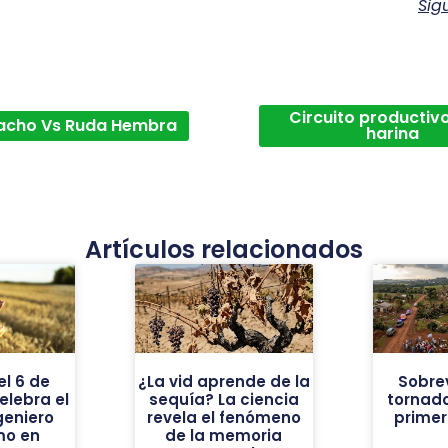
Sig
Circuito productivo
acho Vs Ruda Hembra
harina
Artículos relacionados
el 6 de
¿La vid aprende de la
Sobrev
elebra el
sequía? La ciencia
tornado
geniero
revela el fenómeno
prime
mo en
de la memoria