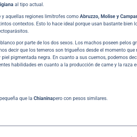
igiana
al tipo actual.
he y aquellas regiones limítrofes como
Abruzzo, Molise y Campa
tintos contextos. Esto lo hace ideal porque usan bastante bien l
ectoparásitos.
 blanco por parte de los dos sexos. Los machos poseen pelos gr
demos decir que los terneros son trigueños desde el momento que
 piel pigmentada negra. En cuanto a sus cuernos, podemos dec
entes habilidades en cuanto a la producción de carne y la raza 
 pequeña que la
Chianina
pero con pesos similares.