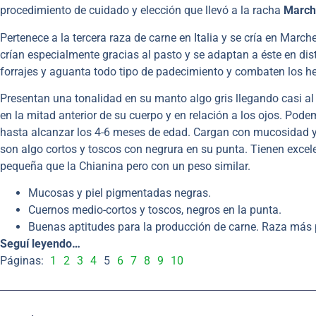
procedimiento de cuidado y elección que llevó a la racha
March
Pertenece a la tercera raza de carne en Italia y se cría en Marc
crían especialmente gracias al pasto y se adaptan a éste en dis
forrajes y aguanta todo tipo de padecimiento y combaten los h
Presentan una tonalidad en su manto algo gris llegando casi al
en la mitad anterior de su cuerpo y en relación a los ojos. Po
hasta alcanzar los 4-6 meses de edad. Cargan con mucosidad y
son algo cortos y toscos con negrura en su punta. Tienen excel
pequeña que la Chianina pero con un peso similar.
Mucosas y piel pigmentadas negras.
Cuernos medio-cortos y toscos, negros en la punta.
Buenas aptitudes para la producción de carne. Raza más
Seguí leyendo…
Páginas:
1
2
3
4
5
6
7
8
9
10