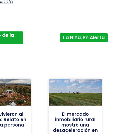
uiente
 de la
La Niña, En Alerta
ivieron al
El mercado
: Relato en
inmobiliario rural
ra persona
mostró una
desaceleración en