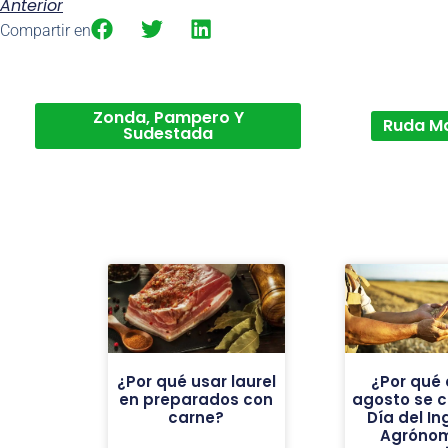
Anterior
Compartir en
Zonda, Pampero Y
Ruda M
Sudestada
¿Por qué usar laurel
¿Por qué 
en preparados con
agosto se c
carne?
Día del In
Agróno