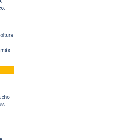
,
co.
oltura
o más
mucho
 es
e