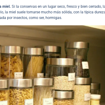
a miel.
Si la conservas en un lugar seco, fresco y bien cerrado, l
o, la miel suele tornarse mucho más sólida, con la típica durez
ada por insectos, como ser, hormigas.