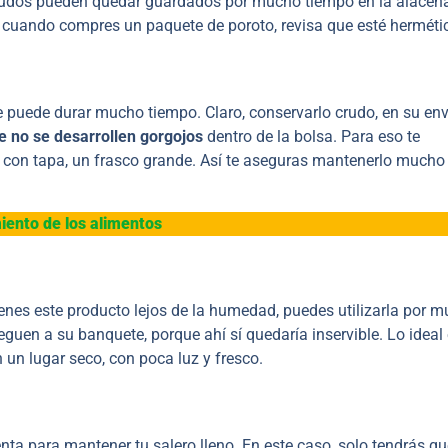
rudos pueden quedar guardados por mucho tiempo en la alacena
, cuando compres un paquete de poroto, revisa que esté herméti
te puede durar mucho tiempo. Claro, conservarlo crudo, en su env
e no se desarrollen gorgojos
dentro de la bolsa. Para eso te
 con tapa, un frasco grande. Así te aseguras mantenerlo much
ento de los alimentos
tienes este producto lejos de la humedad, puedes utilizarla por 
guen a su banquete, porque ahí sí quedaría inservible. Lo ideal
n un lugar seco, con poca luz y fresco.
ta para mantener tu salero lleno. En este caso, solo tendrás qu