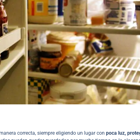
manera correcta, siempre eligiendo un lugar con
poca luz, prote