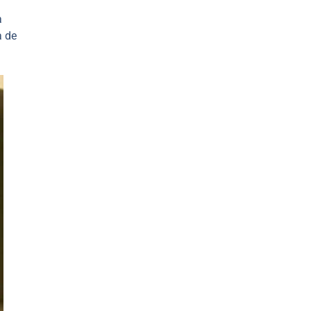
a
a de