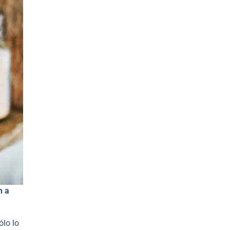
n a
ólo lo