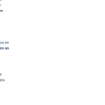
e
en
mos en
 en un
s
apa,