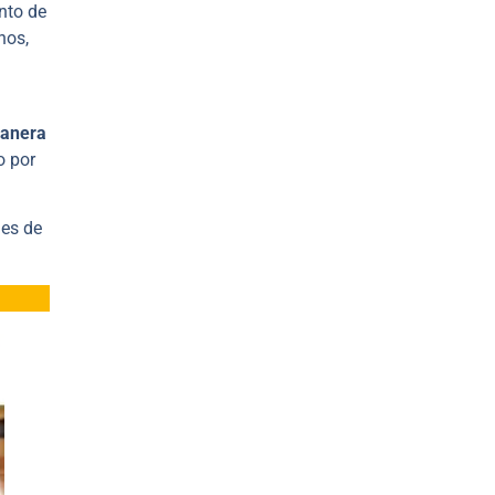
anto de
hos,
manera
o por
les de