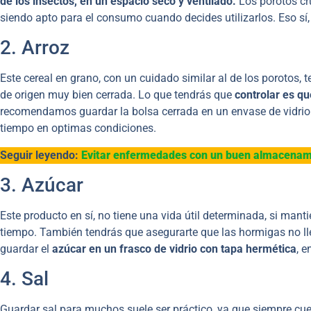
de los insectos, en un espacio seco y ventilado.
Los porotos c
siendo apto para el consumo cuando decides utilizarlos. Eso sí
2. Arroz
Este cereal en grano, con un cuidado similar al de los porotos, 
de origen muy bien cerrada. Lo que tendrás que
controlar es qu
recomendamos guardar la bolsa cerrada en un envase de vidrio
tiempo en optimas condiciones.
Seguir leyendo:
Evitar enfermedades con un buen almacenami
3. Azúcar
Este producto en sí, no tiene una vida útil determinada, si man
tiempo. También tendrás que asegurarte que las hormigas no lle
guardar el
azúcar en un frasco de vidrio con tapa hermética
, e
4. Sal
Guardar sal para muchos suele ser práctico, ya que siempre cuen