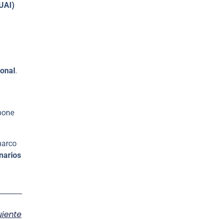
UAI)
ional
.
spone
marco
narios
uiente