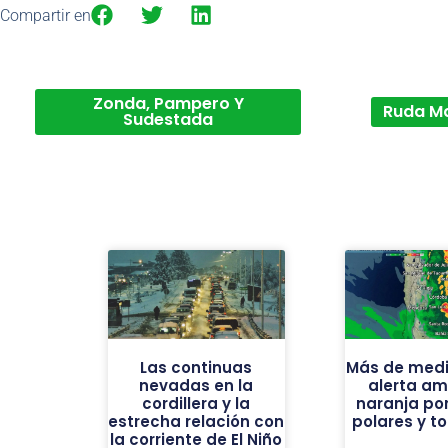
Compartir en
Zonda, Pampero Y
Ruda M
Sudestada
Las continuas
Más de medi
nevadas en la
alerta ama
cordillera y la
naranja por
estrecha relación con
polares y t
la corriente de El Niño