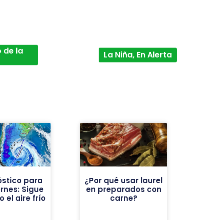
 de la
La Niña, En Alerta
óstico para
¿Por qué usar laurel
ernes: Sigue
en preparados con
 el aire frío
carne?