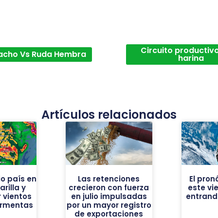
Circuito productivo
acho Vs Ruda Hembra
harina
Artículos relacionados
o país en
Las retenciones
El pron
rilla y
crecieron con fuerza
este vi
 vientos
en julio impulsadas
entrando
ormentas
por un mayor registro
de exportaciones