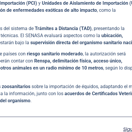
Importación (PCI)
y
Unidades de Aislamiento de Importación (
sión de enfermedades exóticas de alto impacto
, como la
s del sistema de
Trámites a Distancia (TAD)
, presentando la
s técnicas. El SENASA evaluará aspectos como la
ubicación,
estarán bajo la
supervisión directa del organismo sanitario nac
de países con
riesgo sanitario moderado
, la autorización será
berán contar con
Renspa, delimitación física, acceso único,
e otros animales en un radio mínimo de 10 metros
, según lo di
s zoosanitarios
sobre la importación de équidos, adaptando el 
da la información, junto con los
acuerdos de Certificados Veteri
l del organismo
.
Sig