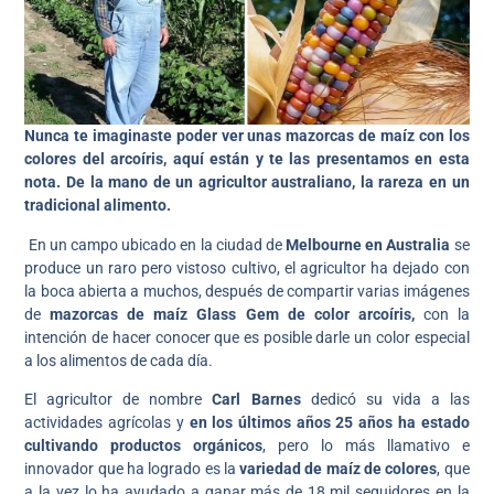
Nunca te imaginaste poder ver unas mazorcas de maíz con los
colores del arcoíris, aquí están y te las presentamos en esta
nota. De la mano de un agricultor australiano, la rareza en un
tradicional alimento.
En un campo ubicado en la ciudad de
Melbourne en Australia
se
produce un raro pero vistoso cultivo, el agricultor ha dejado con
la boca abierta a muchos, después de compartir varias imágenes
de
mazorcas de maíz Glass Gem de color arcoíris,
con la
intención de hacer conocer que es posible darle un color especial
a los alimentos de cada día.
El agricultor de nombre
Carl Barnes
dedicó su vida a las
actividades agrícolas y
en los últimos años 25 años ha estado
cultivando productos orgánicos
, pero lo más llamativo e
innovador que ha logrado es la
variedad de maíz de colores
, que
a la vez lo ha ayudado a ganar más de 18 mil seguidores en la