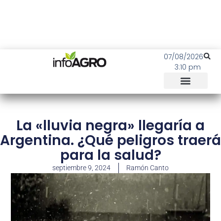
07/08/2026
3:10 pm
La «lluvia negra» llegaría a
Argentina. ¿Qué peligros traerá
para la salud?
septiembre 9, 2024
Ramón Canto