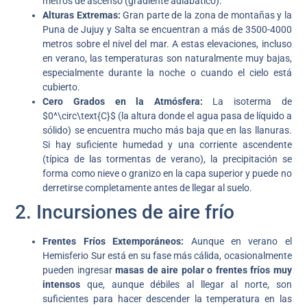
metros de ascenso (gradiente adiabático).
Alturas Extremas:
Gran parte de la zona de montañas y la
Puna de Jujuy y Salta se encuentran a más de 3500-4000
metros sobre el nivel del mar. A estas elevaciones, incluso
en verano, las temperaturas son naturalmente muy bajas,
especialmente durante la noche o cuando el cielo está
cubierto.
Cero Grados en la Atmósfera:
La isoterma de
$0^\circ\text{C}$ (la altura donde el agua pasa de líquido a
sólido) se encuentra mucho más baja que en las llanuras.
Si hay suficiente humedad y una corriente ascendente
(típica de las tormentas de verano), la precipitación se
forma como nieve o granizo en la capa superior y puede no
derretirse completamente antes de llegar al suelo.
2. Incursiones de aire frío
Frentes Fríos Extemporáneos:
Aunque en verano el
Hemisferio Sur está en su fase más cálida, ocasionalmente
pueden ingresar
masas de aire polar o frentes fríos muy
intensos
que, aunque débiles al llegar al norte, son
suficientes para hacer descender la temperatura en las