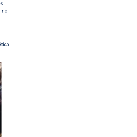
os
a no
s
ética