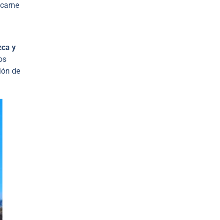
 carne
zca y
os
ión de