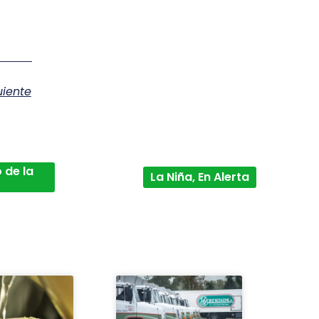
uiente
 de la
La Niña, En Alerta