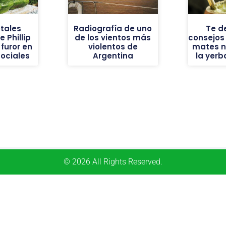
tales
Radiografía de uno
Te d
 Phillip
de los vientos más
consejos
furor en
violentos de
mates n
sociales
Argentina
la yer
© 2026 All Rights Reserved.