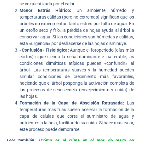
se ve ralentizada por el calor.
Menor Estrés Hídrico:
Un ambiente húmedo y
temperaturas cálidas (pero no extremas) significan que los
árboles no experimentan tanto estrés por falta de agua. En
un otoño seco y frío, la pérdida de hojas ayuda al árbol a
conservar agua. Si las condiciones son húmedas y cálidas,
esta «urgencia» por deshacerse de las hojas disminuye.
«Confusión» Fisiológica:
Aunque el fotoperiodo (días más
cortos) sigue siendo la señal dominante e inalterable, las
condiciones climáticas atípicas pueden «confundir» al
árbol. Las temperaturas suaves y la humedad pueden
simular condiciones de crecimiento más favorables,
haciendo que el árbol posponga la activación completa de
los procesos de senescencia (envejecimiento y caída) de
las hojas.
Formación de la Capa de Abscisión Retrasada:
Las
temperaturas más frías suelen acelerar la formación de la
capa de células que corta el suministro de agua y
nutrientes a la hoja, facilitando su caída. Si hace más calor,
este proceso puede demorarse.
Leer también:
¿Cómo es el clima en el mes de mayo en