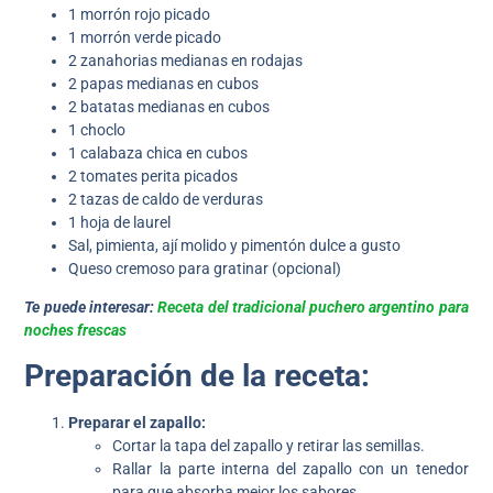
1 morrón rojo picado
1 morrón verde picado
2 zanahorias medianas en rodajas
2 papas medianas en cubos
2 batatas medianas en cubos
1 choclo
1 calabaza chica en cubos
2 tomates perita picados
2 tazas de caldo de verduras
1 hoja de laurel
Sal, pimienta, ají molido y pimentón dulce a gusto
Queso cremoso para gratinar (opcional)
Te puede interesar:
Receta del tradicional puchero argentino para
noches frescas
Preparación de la receta:
Preparar el zapallo:
Cortar la tapa del zapallo y retirar las semillas.
Rallar la parte interna del zapallo con un tenedor
para que absorba mejor los sabores.