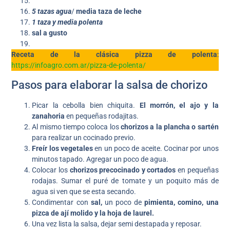
5 tazas agua
/
media taza de leche
1 taza y media polenta
sal a gusto
Receta de la clásica pizza de polenta
:
https://infoagro.com.ar/pizza-de-polenta/
Pasos para elaborar la salsa de chorizo
Picar la cebolla bien chiquita.
El morrón, el ajo y la
zanahoria
en pequeñas rodajitas.
Al mismo tiempo coloca los
chorizos a la plancha o sartén
para realizar un cocinado previo.
Freír los vegetales
en un poco de aceite. Cocinar por unos
minutos tapado. Agregar un poco de agua.
Colocar los
chorizos precocinado y cortados
en pequeñas
rodajas. Sumar el puré de tomate y un poquito más de
agua si ven que se esta secando.
Condimentar con
sal,
un poco de
pimienta, comino, una
pizca de ají molido y la hoja de laurel.
Una vez lista la salsa, dejar semi destapada y reposar.