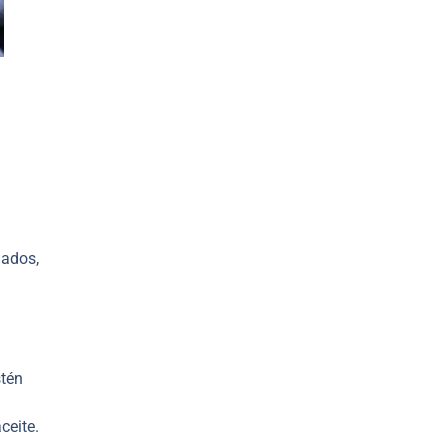
gados,
n
stén
ceite.