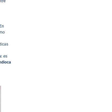
ntre
 En
omo
ticas
s:
es
dioca