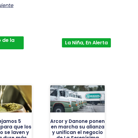
uiente
 de la
La Niña, En Alerta
ejamos 5
Arcor y Danone ponen
 para que los
en marcha su alianza
o se laven y
y unifican el negocio
ba dure más
de La Serenísima