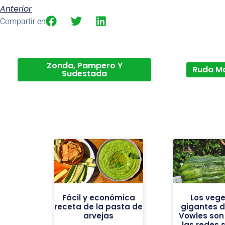
Anterior
Compartir en
Zonda, Pampero Y
Ruda M
Sudestada
Fácil y económica
Los vege
receta de la pasta de
gigantes de
arvejas
Vowles son 
las redes 