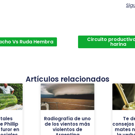
Sig
Circuito productivo
acho Vs Ruda Hembra
harina
Artículos relacionados
tales
Radiografía de uno
Te d
 Phillip
de los vientos más
consejos
furor en
violentos de
mates n
sociales
Argentina
la yer