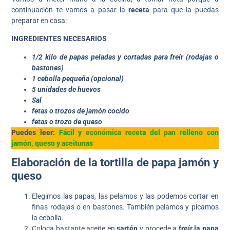
continuación te vamos a pasar la
receta
para que la puedas
preparar en casa:
INGREDIENTES NECESARIOS
1/2 kilo de papas peladas y cortadas para freír (rodajas o
bastones)
1 cebolla pequeña (opcional)
5 unidades de huevos
Sal
fetas o trozos de jamón cocido
fetas o trozo de queso
Puedes leer:
Fácil y económica receta del pan relleno con
jamón, queso y aceitunas
Elaboración de la tortilla de papa jamón y
queso
Elegimos las papas, las pelamos y las podemos cortar en
finas rodajas o en bastones. También pelamos y picamos
la cebolla.
Coloca bastante aceite en
sartén
y procede a
freír la papa