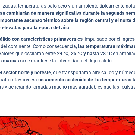
alizadas, temperaturas bajo cero y un ambiente típicamente pola
cas cambiarán de manera significativa durante la segunda se
importante ascenso térmico sobre la región central y el norte d
elevadas para la época del año
.
 cálido con características primaverales
, impulsado por el ingre
e del continente. Como consecuencia,
las temperaturas máxima
 valores que oscilarán entre
24 °C, 26 °C y hasta 28 °C
en amplia
as marcas
si se mantiene la intensidad del flujo cálido.
l sector norte y noreste
, que transportarán aire cálido y húmed
e patrón favorecerá
un aumento sostenido de las temperaturas t
adas y generando jornadas mucho más agradables que las regist