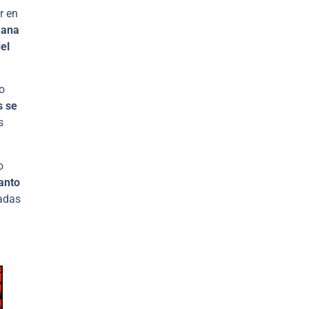
r en
mana
el
so
s se
s
o
anto
radas