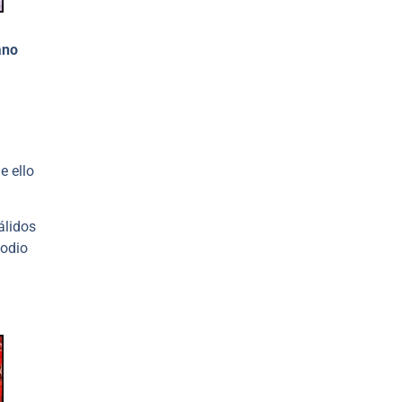
ano
ue ello
álidos
sodio