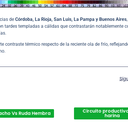
ncias de
Córdoba, La Rioja, San Luis, La Pampa y Buenos Aires
con tardes templadas a cálidas que contrastarán notablemente c
ías.
e contraste térmico respecto de la reciente ola de frío, reflejand
no.
Sig
Circuito productivo
acho Vs Ruda Hembra
harina