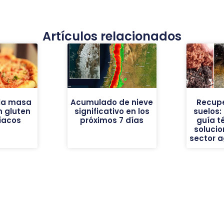
Artículos relacionados
la masa
Acumulado de nieve
Recup
n gluten
significativo en los
suelos:
íacos
próximos 7 días
guía t
solucio
sector 