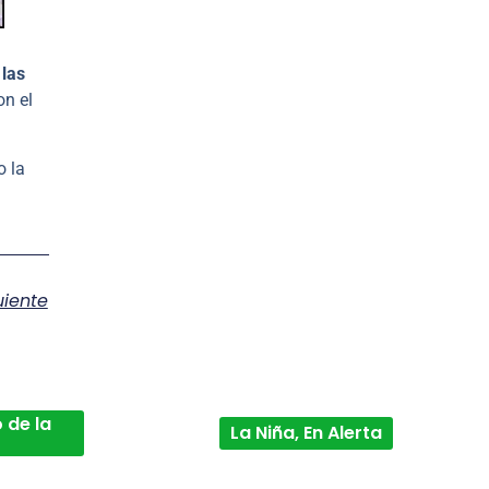
,
las
on el
o la
uiente
 de la
La Niña, En Alerta