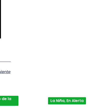
uiente
 de la
La Niña, En Alerta