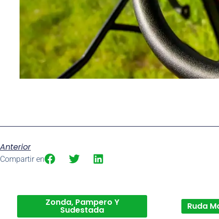
Anterior
Compartir en
Zonda, Pampero Y
Ruda M
Sudestada