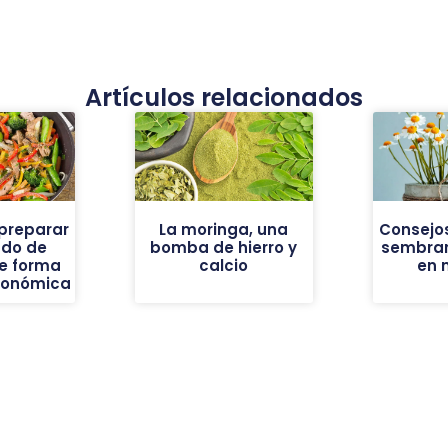
Artículos relacionados
preparar
La moringa, una
Consejos
ado de
bomba de hierro y
sembrar
e forma
calcio
en 
económica