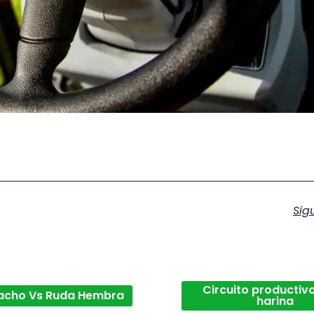
Sig
Circuito productivo
acho Vs Ruda Hembra
harina