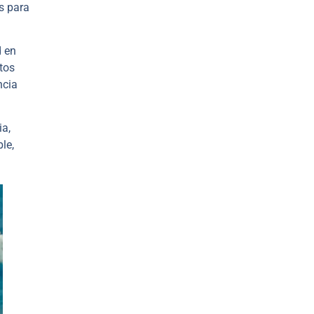
s para
d en
stos
ncia
ia,
le,