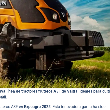
a línea de tractores fruteros A3F de Valtra, ideales para cult
átil.
ruteros A3F en
Expoagro 2025
. Esta innovadora gama ha sido