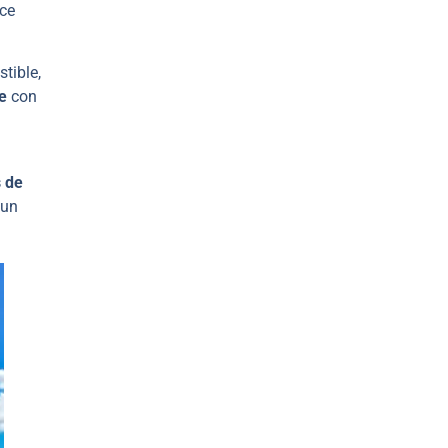
ece
tible,
te
con
 de
 un