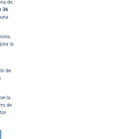
ana de
y 36
 una
iosa,
jora la
ón de
s
er la
rro de
tor