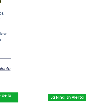
os,
r
lave
a
uiente
 de la
La Niña, En Alerta