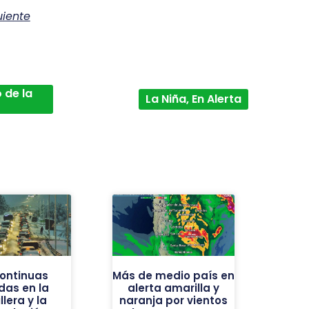
uiente
 de la
La Niña, En Alerta
continuas
Más de medio país en
das en la
alerta amarilla y
llera y la
naranja por vientos