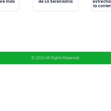
ure más
de La Serenísima
estrecha
la corrie
© 2026 All Rights Reserved.