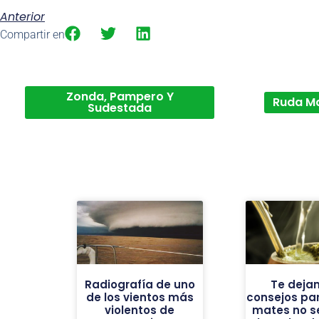
Anterior
Compartir en
Zonda, Pampero Y
Ruda M
Sudestada
Radiografía de uno
Te deja
de los vientos más
consejos par
violentos de
mates no se