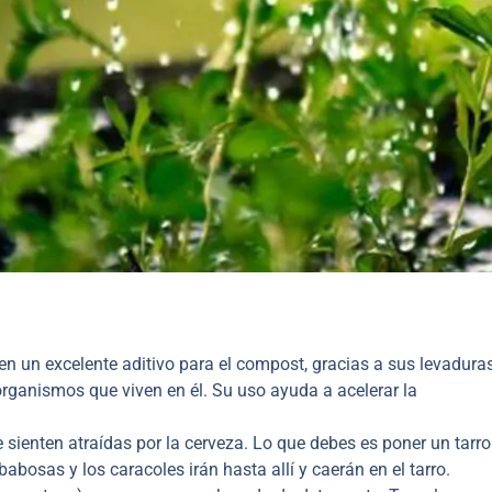
en un excelente aditivo para el compost, gracias a sus levadura
rganismos que viven en él. Su uso ayuda a acelerar la
sienten atraídas por la cerveza. Lo que debes es poner un tarro
 babosas y los caracoles irán hasta allí y caerán en el tarro.