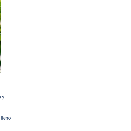
s y
 lleno