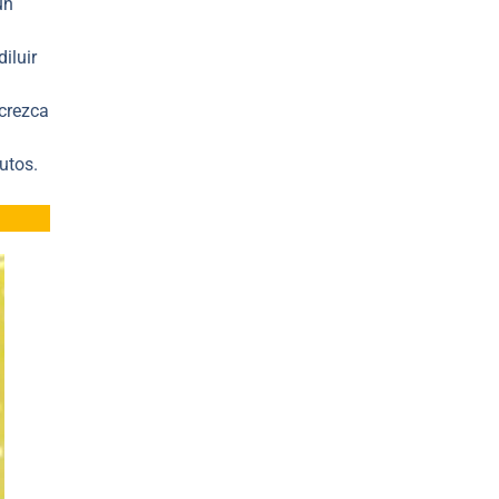
un
iluir
 crezca
utos.