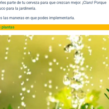
les parte de tu cerveza para que crezcan mejor. ¡Claro! Porque
co para la jardinería.
mos las maneras en que podes implementarla.
s plantas