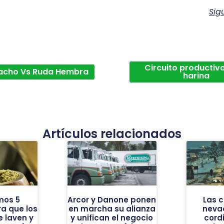
Sig
Circuito productivo
acho Vs Ruda Hembra
harina
Artículos relacionados
mos 5
Arcor y Danone ponen
Las 
a que los
en marcha su alianza
neva
 laven y
y unifican el negocio
cordi