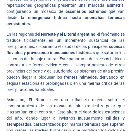
repercusiones geográficas presentan una marcada asimetría,
configurando un mosaico de
escenarios extremos
que van
desde la
emergencia hídrica hasta anomalías térmicas
persistentes.
En las regiones del
Noreste y el Litoral argentino,
el fenómeno se
traduce típicamente en un incremento sustancial de las
precipitaciones, disparando el caudal de las principales
cuencas
fluviales y provocando inundaciones históricas
que saturan los
sistemas de drenaje natural. Este panorama de excesos hídricos
contrasta de forma evidente con el comportamiento de otras
provincias del oeste y del sur, donde los sistemas de alta presión
pueden llegar a bloquear los
frentes húmedos,
derivando en
sequías estacionales prolongadas o en una merma crítica de las
precipitaciones habituales.
Asimismo,
El Niño
ejerce una influencia directa sobre el
comportamiento de las masas de aire tropical y polar que
interactúan en el cono sur. Esto altera el rigor de las estaciones
del año, dando lugar a inviernos inusualmente
cálidos y
atemperados
, caracterizados por marcas térmicas que superan
con creces las medias históricas y que modifican los ciclos de