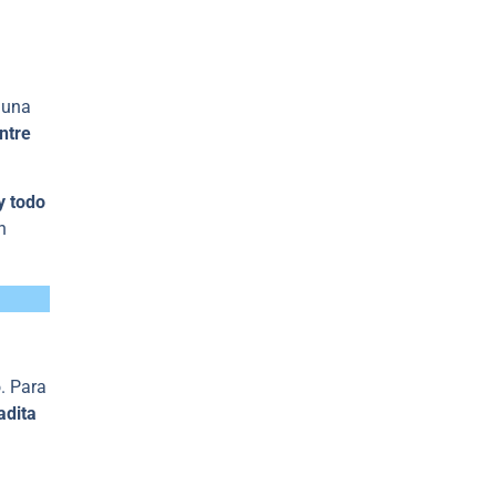
 una
ntre
y todo
n
. Para
adita