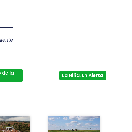
uiente
 de la
La Niña, En Alerta