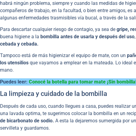
habrá ningún problema, siempre y cuando las medidas de higien
compañeros de trabajo, en la facultad, o bien entre amigos, es 
algunas enfermedades trasmisibles vía bucal, a través de la sal
Para descartar cualquier riesgo de contagio, ya sea de
gripe, re
buena higiene a la
bombilla antes de usarla y después del uso
cebada y cebada.
Tampoco está de más higienizar el equipo de mate, con un
pañ
los utensilios
que vayamos a emplear en la mateada. Lo ideal 
mano.
Puedes leer:
Conocé la botella para tomar mate ¡Sin bombilla
La limpieza y cuidado de la bombilla
Después de cada uso, cuando llegues a casa, puedes realizar 
una lavada optima, te sugerimos colocar la bombilla en un reci
de bicarbonato de sodio.
A esta la dejaremos sumergida por u
servilleta y guardamos.