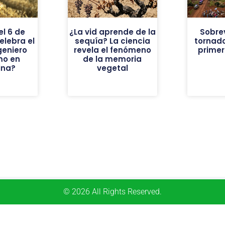
el 6 de
¿La vid aprende de la
Sobrev
elebra el
sequía? La ciencia
tornado
geniero
revela el fenómeno
prime
mo en
de la memoria
ina?
vegetal
© 2026 All Rights Reserved.