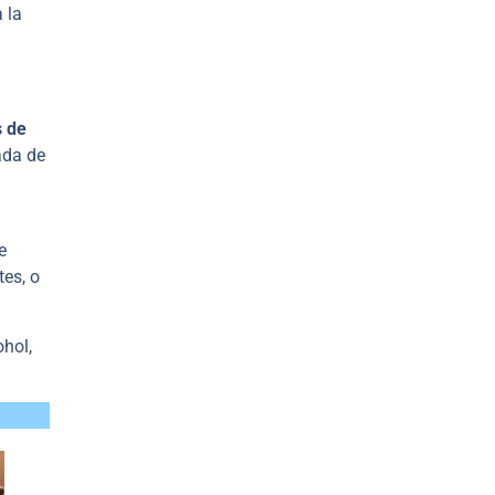
 la
s de
ada de
e
es, o
ohol,