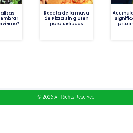
alizas
Receta de la masa
Acumula
sembrar
de Pizza sin gluten
signific
invierno?
para celíacos
próxi
© 2026 All Rights Reserved.