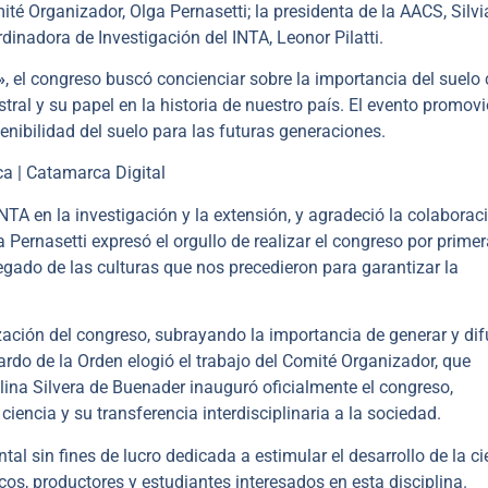
té Organizador, Olga Pernasetti; la presidenta de la AACS, Silvi
rdinadora de Investigación del INTA, Leonor Pilatti.
»
, el congreso buscó concienciar sobre la importancia del suel
stral y su papel en la historia de nuestro país. El evento promov
ibilidad del suelo para las futuras generaciones.
INTA en la investigación y la extensión, y agradeció la colaborac
 Pernasetti expresó el orgullo de realizar el congreso por prime
egado de las culturas que nos precedieron para garantizar la
ización del congreso, subrayando la importancia de generar y dif
rdo de la Orden elogió el trabajo del Comité Organizador, que
Elina Silvera de Buenader inauguró oficialmente el congreso,
encia y su transferencia interdisciplinaria a la sociedad.
 sin fines de lucro dedicada a estimular el desarrollo de la ci
cos, productores y estudiantes interesados en esta disciplina.