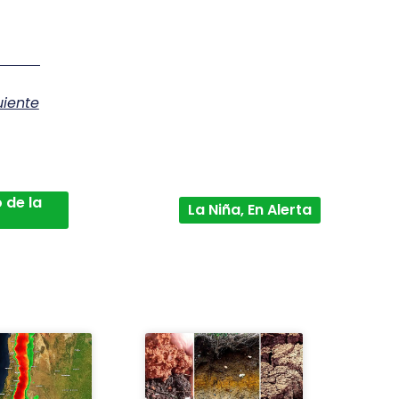
uiente
 de la
La Niña, En Alerta