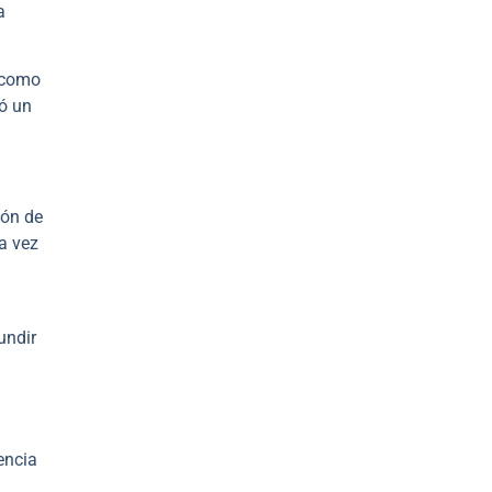
a
o como
ió un
ión de
ra vez
undir
encia