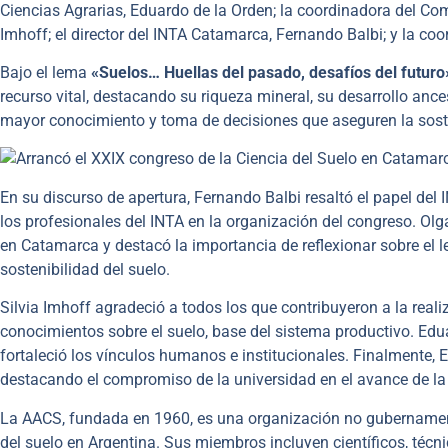
Ciencias Agrarias, Eduardo de la Orden; la coordinadora del Comi
Imhoff; el director del INTA Catamarca, Fernando Balbi; y la coo
Bajo el lema
«Suelos… Huellas del pasado, desafíos del futuro
recurso vital, destacando su riqueza mineral, su desarrollo ance
mayor conocimiento y toma de decisiones que aseguren la sosten
En su discurso de apertura, Fernando Balbi resaltó el papel del 
los profesionales del INTA en la organización del congreso. Olga
en Catamarca y destacó la importancia de reflexionar sobre el l
sostenibilidad del suelo.
Silvia Imhoff agradeció a todos los que contribuyeron a la real
conocimientos sobre el suelo, base del sistema productivo. Edua
fortaleció los vínculos humanos e institucionales. Finalmente, 
destacando el compromiso de la universidad en el avance de la ci
La AACS, fundada en 1960, es una organización no gubernamental
del suelo en Argentina. Sus miembros incluyen científicos, técni