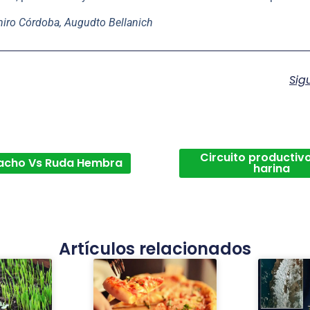
amiro Córdoba, Augudto Bellanich
Sig
Circuito productivo
acho Vs Ruda Hembra
harina
Artículos relacionados